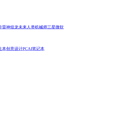
舟
雷神
炫龙
未来人类
机械师
三星
微软
生本
创意设计PC
AI笔记本