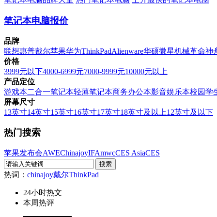
笔记本电脑报价
品牌
联想
惠普
戴尔
苹果
华为
ThinkPad
Alienware
华硕
微星
机械革命
神
价格
3999元以下
4000-6999元
7000-9999元
10000元以上
产品定位
游戏本
二合一笔记本
轻薄笔记本
商务办公本
影音娱乐本
校园学
屏幕尺寸
13英寸
14英寸
15英寸
16英寸
17英寸
18英寸及以上
12英寸及以下
热门搜索
苹果发布会
AWE
Chinajoy
IFA
mwc
CES Asia
CES
热词：
chinajoy
戴尔
ThinkPad
24小时热文
本周热评