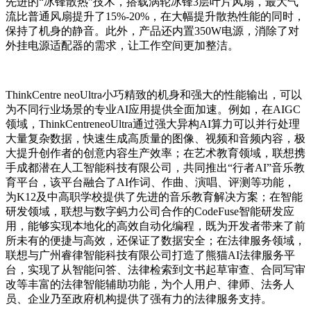
先进的“冰锋散热”技术，搭载涡轮冰锋3层叶片风扇，最大气
流比普通风扇提升了15%-20%，在大幅提升散热性能的同时，
保持了机身的静音。此外，产品还内置350W电源，消除了对
外挂电源适配器的需求，让工作空间更加整洁。
ThinkCentre neoUltra小巧精致的机身和强大的性能输出，可以
为不同行业场景的专业AI应用提供全面加速。例如，在AIGC
领域，ThinkCentreneoUltra通过强大异构AI算力可以并行处理
大量复杂数据，快速生成高质量的图像、视频和音频内容，极
大提升创作者的创意内容生产效率；在艺术教育领域，联想携
手成都潜在人工智能科技有限公司，共同推出“行者AI”音乐教
育平台，该平台融合了AI作词、作曲、演唱、评测等功能，
为K12及中高职学校提供了先进的音乐教育解决方案；在智能
研发领域，联想与数字蚂力公司合作的CodeFuse智能研发应
用，能够实现本地化的高效自动化编程，既为开发者带来了前
所未有的便捷与高效，还保证了数据安全；在法律服务领域，
联想与广州睿律智能科技有限公司打造了熊猫AI法律服务平
台，实现了从智能问答、法律检索到文书起草审查、合同写审
改等丰富的法律智能辅助功能，为个人用户、律师、法务人
员、企业乃至政府机构提供了强有力的法律服务支持。