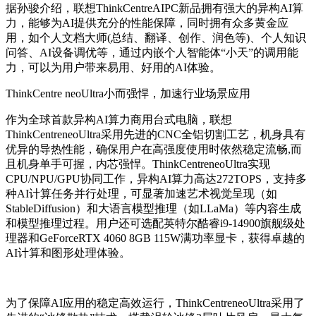
据孙骏介绍，联想ThinkCentreAIPC新品拥有强大的异构AI算
力，能够为AI提供充分的性能保障，同时拥有众多黄金应
用，如个人文档大师(总结、翻译、创作、润色等)、个人知识
问答、AI设备调优等，通过内嵌个人智能体“小天”的调用能
力，可以为用户带来易用、好用的AI体验。
ThinkCentre neoUltra小而强悍，加速行业场景应用
作为全球首款异构AI算力商用台式电脑，联想
ThinkCentreneoUltra采用先进的CNC全铝切割工艺，机身具有
优异的导热性能，确保用户在高强度使用时依然稳定流畅,而
且机身单手可握，内芯强悍。ThinkCentreneoUltra实现
CPU/NPU/GPU协同工作，异构AI算力高达272TOPS，支持多
种AI计算任务并行处理，可显著加速艺术视觉呈现（如
StableDiffusion）和大语言模型推理（如LLaMa）等内容生成
和模型推理过程。用户还可选配英特尔酷睿i9-14900旗舰级处
理器和GeForceRTX 4060 8GB 115W满功率显卡，获得卓越的
AI计算和图形处理体验。
为了保障AI应用的稳定高效运行，ThinkCentreneoUltra采用了