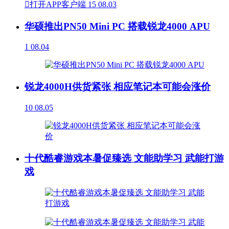

打开APP客户端
15
08.03
华硕推出PN50 Mini PC 搭载锐龙4000 APU
1
08.04
锐龙4000H供货紧张 相应笔记本可能会涨价
10
08.05
十代酷睿游戏本暑促臻选 文能助学习 武能打游
戏