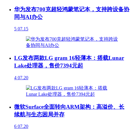
华为发布700克超轻鸿蒙笔记本，支持跨设备协
同与AI办公
5
07.15
LG发布两款LG gram 16轻薄本：搭载Lunar
Lake处理器，售价7394元起
4
07.20
微软Surface全面转向ARM架构：高溢价、长
续航与生态困局并存
6
07.20