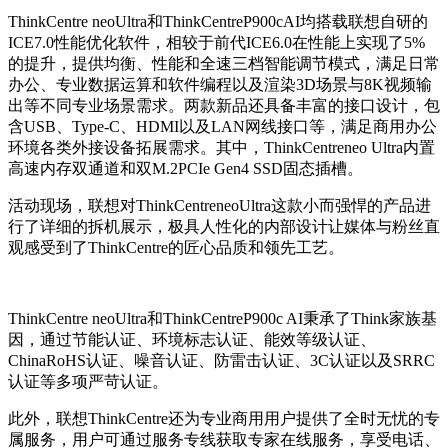
ThinkCentre neoUltra和ThinkCentreP900cAI均搭载联想自研的
ICE7.0性能优化软件，相较于前代ICE6.0在性能上实现了5%
的提升，提供均衡、性能和全速三档智能调节模式，满足日常
办公、专业数据运算和软件编程以及渲染3D场景与8K视频输
出等不同专业场景需求。两款新品还具备丰富的接口设计，包
含USB、Type-C、HDMI以及LAN网线接口等，满足商用办公
环境各类外接设备拓展需求。其中，ThinkCentreneo Ultra内置
高速内存双通道和双M.2PCIe Gen4 SSD固态插槽。
活动现场，联想对ThinkCentreneoUltra这款小而强悍的产品进
行了详细的拆机展示，极具人性化的内部设计让媒体与粉丝直
观感受到了ThinkCentre的匠心品质和领先工艺。
ThinkCentre neoUltra和ThinkCentreP900c AI秉承了Think家族基
因，通过节能认证、环境标志认证、能效等级认证、
ChinaRoHS认证、噪音认证、防雷击认证、3C认证以及SRRC
认证等多项严苛认证。
此外，联想ThinkCentre还为专业商用用户提供了全时无忧的专
属服务，用户可通过服务专线获取专家在线服务，享受电话、