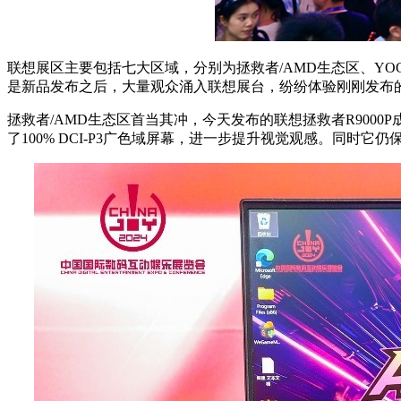
联想展区主要包括七大区域，分别为拯救者/AMD生态区、YO
是新品发布之后，大量观众涌入联想展台，纷纷体验刚刚发布
拯救者/AMD生态区首当其冲，今天发布的联想拯救者R9000P成
了100% DCI-P3广色域屏幕，进一步提升视觉观感。同时它仍