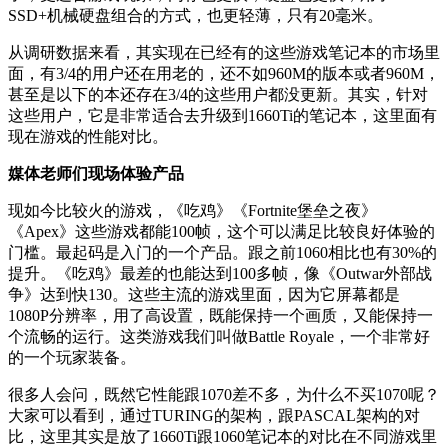
SSD+机械硬盘组合的方式，也更轻薄，只有20毫米。
从调研数据来看，其实现在已经有的这些游戏笔记本的市场里
面，有3/4的用户还在用老的，还不如960M的版本或者960M，
甚至是以下的本还存在3/4的这些用户都没更新。其实，针对
这些用户，它是非常适合去升级到1660Ti的笔记本，这里面有
现在游戏的性能对比。
媒体老师们现场体验产品
现如今比较火的游戏，《吃鸡》《Fortnite堡垒之夜》
《Apex》这些游戏都能100帧，这个可以满足比较良好体验的
门槛。最起码是入门的一个产品。跟之前1060相比也有30%的
提升。《吃鸡》最差的也能达到100多帧，像《Outwar外部战
争》达到快130。这些主流的游戏里面，因为它屏幕都是
1080P分辨率，用了高设置，既能保持一个画质，又能保持一
个流畅的运行。这类游戏我们叫做Battle Royale，一个非常好
的一个玩家装备。
很多人会问，既然它性能跟1070差不多，为什么不买1070呢？
大家可以看到，通过TURING的架构，跟PASCAL架构的对
比，这里其实是放了1660Ti跟1060笔记本的对比在不同游戏里