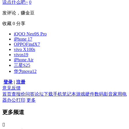
说点什么吧~
0
发评论，赚金豆
收藏
0
分享
iQOO Neo9S Pro
iPhone 17
OPPOFindX7
vivo X100s
vivos19
iPhone Air
三星S25
华为nova12
登录
|
注册
意见反馈
首页
查报价
问答
论坛
下载
手机
笔记本
游戏硬件
数码影音
家用电
器
办公打印
更多
更多频道
