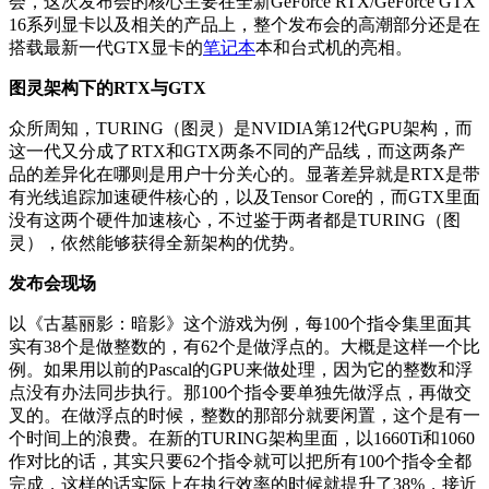
会，这次发布会的核心主要在全新GeForce RTX/GeForce GTX
16系列显卡以及相关的产品上，整个发布会的高潮部分还是在
搭载最新一代GTX显卡的
笔记本
本和台式机的亮相。
图灵架构下的RTX与GTX
众所周知，TURING（图灵）是NVIDIA第12代GPU架构，而
这一代又分成了RTX和GTX两条不同的产品线，而这两条产
品的差异化在哪则是用户十分关心的。显著差异就是RTX是带
有光线追踪加速硬件核心的，以及Tensor Core的，而GTX里面
没有这两个硬件加速核心，不过鉴于两者都是TURING（图
灵），依然能够获得全新架构的优势。
发布会现场
以《古墓丽影：暗影》这个游戏为例，每100个指令集里面其
实有38个是做整数的，有62个是做浮点的。大概是这样一个比
例。如果用以前的Pascal的GPU来做处理，因为它的整数和浮
点没有办法同步执行。那100个指令要单独先做浮点，再做交
叉的。在做浮点的时候，整数的那部分就要闲置，这个是有一
个时间上的浪费。在新的TURING架构里面，以1660Ti和1060
作对比的话，其实只要62个指令就可以把所有100个指令全都
完成，这样的话实际上在执行效率的时候就提升了38%，接近