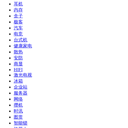
耳机
内存
盒子
极客
汽车
电竞
台式机
健康家电
散热
安防
商显
HIFI
激光电视
冰箱
企业站
服务器
网络
攒机
时讯
图赏
智能锁