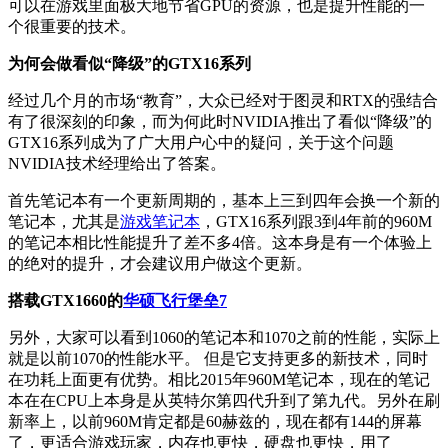
可以在游戏里面极大地节省GPU的资源，也是提升性能的一
个很重要的技术。
为何会做看似“降级”的GTX16系列
经过几个月的市场“教育”，大众已经对于图灵和RTX的强结合
有了很深刻的印象，而为何此时NVIDIA推出了看似“降级”的
GTX16系列成为了广大用户心中的疑问，关于这个问题
NVIDIA技术经理给出了答案。
首先笔记本有一个更新周期的，基本上三到四年会换一个新的
笔记本，尤其是
游戏笔记本
，GTX16系列跟3到4年前的960M
的笔记本相比性能提升了差不多4倍。这本身是有一个体验上
的绝对的提升，才会建议用户做这个更新。
搭载GTX1660的
华硕飞行堡垒7
另外，大家可以看到1060的笔记本和1070之前的性能，实际上
就是以前1070的性能水平。 但是它支持更多的新技术，同时
在功耗上面更有优势。相比2015年960M笔记本，现在的笔记
本在在CPU上本身是从英特尔第四代升到了第九代。另外在刷
新率上，以前960M肯定都是60赫兹的，现在都有144的屏幕
了，更适合游戏玩家，内存也更快，硬盘也更快，用了