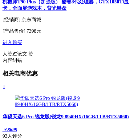
机械师T90 Plus（加强版） 酷睿8代处理器，GTX1050Ti显
卡，全面屏游戏本，背光键盘
[经销商]
京东商城
[产品售价]
7398元
进入购买
人赞过该文
赞
内容纠错
相关电商优惠

华硕天选6 Pro 锐龙版(锐龙9 8940HX/16GB/1TB/RTX5060)
￥
8699
93人评分