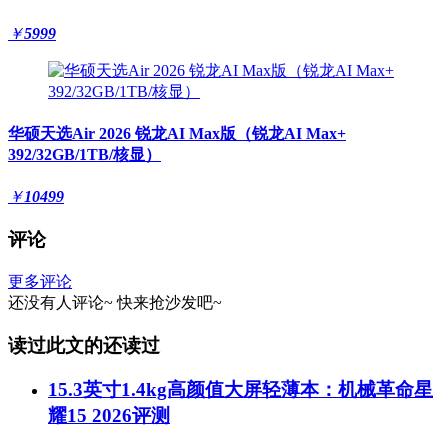
￥
5999
华硕天选Air 2026 锐龙AI Max版（锐龙AI Max+
392/32GB/1TB/核显）
￥
10499
评论
更多评论
还没有人评论~
快来
抢沙发
吧~
读过此文的还读过
15.3英寸1.4kg高颜值大屏轻薄本：机械革命星
耀15 2026评测