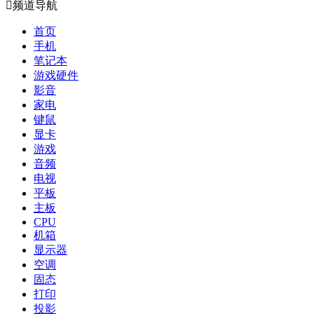

频道导航
首页
手机
笔记本
游戏硬件
影音
家电
键鼠
显卡
游戏
音频
电视
平板
主板
CPU
机箱
显示器
空调
固态
打印
投影