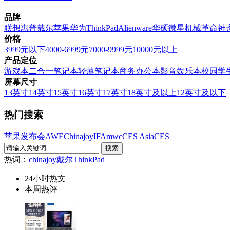
品牌
联想
惠普
戴尔
苹果
华为
ThinkPad
Alienware
华硕
微星
机械革命
神
价格
3999元以下
4000-6999元
7000-9999元
10000元以上
产品定位
游戏本
二合一笔记本
轻薄笔记本
商务办公本
影音娱乐本
校园学
屏幕尺寸
13英寸
14英寸
15英寸
16英寸
17英寸
18英寸及以上
12英寸及以下
热门搜索
苹果发布会
AWE
Chinajoy
IFA
mwc
CES Asia
CES
热词：
chinajoy
戴尔
ThinkPad
24小时热文
本周热评