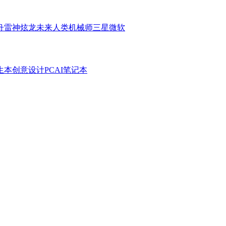
舟
雷神
炫龙
未来人类
机械师
三星
微软
生本
创意设计PC
AI笔记本