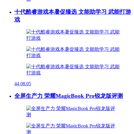
十代酷睿游戏本暑促臻选 文能助学习 武能打游
戏
44
08.05
全屏生产力 荣耀MagicBook Pro锐龙版评测