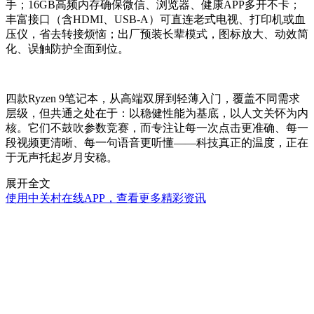
手；16GB高频内存确保微信、浏览器、健康APP多开不卡；
丰富接口（含HDMI、USB-A）可直连老式电视、打印机或血
压仪，省去转接烦恼；出厂预装长辈模式，图标放大、动效简
化、误触防护全面到位。
四款Ryzen 9笔记本，从高端双屏到轻薄入门，覆盖不同需求
层级，但共通之处在于：以稳健性能为基底，以人文关怀为内
核。它们不鼓吹参数竞赛，而专注让每一次点击更准确、每一
段视频更清晰、每一句语音更听懂——科技真正的温度，正在
于无声托起岁月安稳。
展开全文
使用中关村在线APP，查看更多精彩资讯