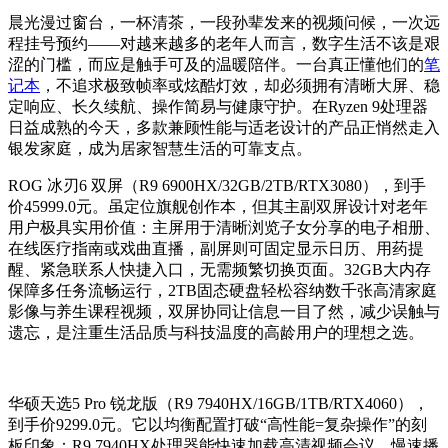
晨光漫过窗台，一杯清茶，一段孙辈发来的视频问候，一次远
程挂号预约——对越来越多的老年人而言，数字生活不该是艰
涩的门槛，而应是触手可及的温暖陪伴。一台真正懂他们的
笔
记本
，不追求极致帧率或炫酷灯效，却必须拥有清晰大屏、稳
定响应、长久续航、操作简易与健康守护。在Ryzen 9处理器
日益成熟的今天，多款兼顾性能与适老设计的产品正悄然走入
银发家庭，成为居家智慧生活的可靠支点。
ROG 冰刃6 双屏（R9 6900HX/32GB/2TB/RTX3080），到手
价45999.0元。虽定位旗舰创作本，但其主副双屏设计对老年
用户极具实用价值：主屏用于清晰浏览子女分享的电子相册、
在线医疗指南或戏曲直播，副屏则可固定显示日历、用药提
醒、紧急联系人快捷入口，无需频繁切换页面。32GB大内存
保障多任务流畅运行，2TB固态硬盘轻松容纳数千张高清家庭
影像与养生课程视频，双屏协同让信息一目了然，减少误触与
遗忘，是注重生活品质与科技温度的高龄用户的理想之选。
华硕天选5 Pro 锐龙版（R9 7940HX/16GB/1TB/RTX4060），
到手价9299.0元。它以均衡配置打破“高性能=复杂操作”的刻
板印象：R9 7940HX处理器能快速加载高清视频会议、慢速播