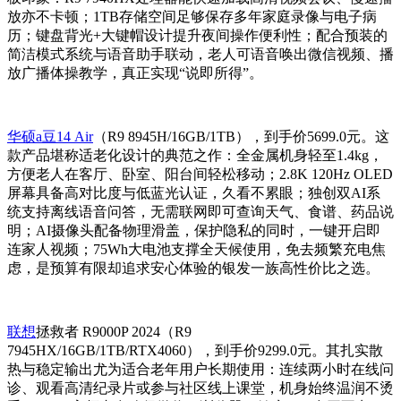
放亦不卡顿；1TB存储空间足够保存多年家庭录像与电子病
历；键盘背光+大键帽设计提升夜间操作便利性；配合预装的
简洁模式系统与语音助手联动，老人可语音唤出微信视频、播
放广播体操教学，真正实现“说即所得”。
华硕a豆14 Air
（R9 8945H/16GB/1TB），到手价5699.0元。这
款产品堪称适老化设计的典范之作：全金属机身轻至1.4kg，
方便老人在客厅、卧室、阳台间轻松移动；2.8K 120Hz OLED
屏幕具备高对比度与低蓝光认证，久看不累眼；独创双AI系
统支持离线语音问答，无需联网即可查询天气、食谱、药品说
明；AI摄像头配备物理滑盖，保护隐私的同时，一键开启即
连家人视频；75Wh大电池支撑全天候使用，免去频繁充电焦
虑，是预算有限却追求安心体验的银发一族高性价比之选。
联想
拯救者 R9000P 2024（R9
7945HX/16GB/1TB/RTX4060），到手价9299.0元。其扎实散
热与稳定输出尤为适合老年用户长期使用：连续两小时在线问
诊、观看高清纪录片或参与社区线上课堂，机身始终温润不烫