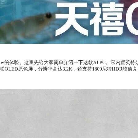
禧Claw的体验。这里先给大家简单介绍一下这款AI PC。它内置英特尔酷睿
层串联OLED原色屏，分辨率高达3.2K，还支持1600尼特HDR