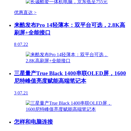
优惠直达 >
来酷发布Pro 14轻薄本：双平台可选，2.8K高
刷屏+全能接口
8
07.22
三星量产True Black 1400串联OLED屏，1600
尼特峰值亮度赋能高端笔记本
3
07.21
怎样和电脑连接