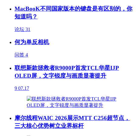
MacBooK不同国家版本的键盘是有区别的，你
知道吗？
论坛
31
何为单反相机
问答
4
联想新款拯救者R9000P首发TCL华星IJP
OLED屏，文字锐度与画质显著提升
9
07.17
摩尔线程WAIC 2026展示MTT C256超节点，
三大核心优势树立业界标杆