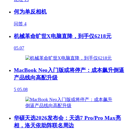
何为单反相机
问答
4
机械革命旷世X电脑直降，到手仅6218元
05.07
MacBook Neo入门版或将停产：成本飙升倒逼
产品线向高配升级
5
05.08
华硕天选2026发布会：天选7 Pro/Pro Max亮
相，洛天依助阵联名周边