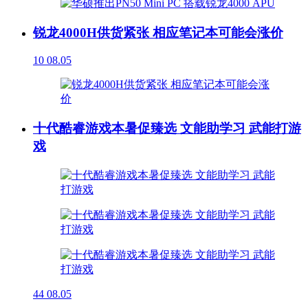
锐龙4000H供货紧张 相应笔记本可能会涨价
10
08.05
十代酷睿游戏本暑促臻选 文能助学习 武能打游
戏
44
08.05