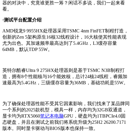
器的对决中，究竟谁更胜一筹？闲话不多说，我们一起来看
看。
·测试平台配置介绍
AMD锐龙9 9955HX处理器采用TSMC 4nm FinFET制程打造，
创新的Zen 5架构原生16核32线程设计，16大核使其性能表现
尤为出色。其加速频率最高达到了5.4GHz，L3缓存容量
64MB，默认TDP 55W。
英特尔酷睿Ultra 9 275HX处理器则是基于TSMC N3B制程打
造，拥有8个性能核与16个能效核，总计24核24线程，睿频加
速最高为5.4GHz，三级缓存容量为36MB，基础功耗是55W。
为了确保处理器性能不受其它因素影响，我们找来了某品牌同
一个系列的2025款机型，模具一样，内存均为32GB双通道，
显卡均为RTX5060
笔记本电脑
GPU，硬盘均为1TBPCIe4.0固
态硬盘，并且在测试之前我们将系统升级为25H2 26200.7171
版本。同时显卡驱动与BIOS版本也保持一致。