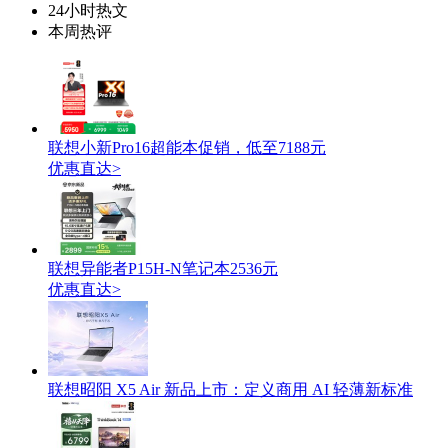
24小时热文
本周热评
联想小新Pro16超能本促销，低至7188元
优惠直达>
联想异能者P15H-N笔记本2536元
优惠直达>
联想昭阳 X5 Air 新品上市：定义商用 AI 轻薄新标准