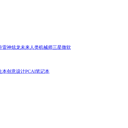
舟
雷神
炫龙
未来人类
机械师
三星
微软
生本
创意设计PC
AI笔记本