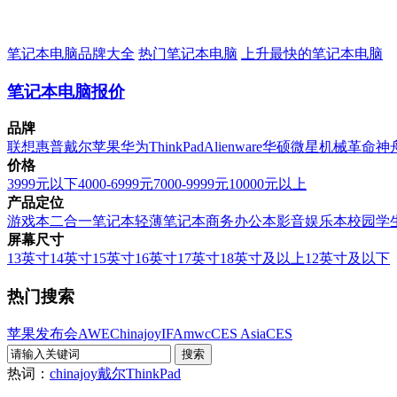
笔记本电脑品牌大全
热门笔记本电脑
上升最快的笔记本电脑
笔记本电脑报价
品牌
联想
惠普
戴尔
苹果
华为
ThinkPad
Alienware
华硕
微星
机械革命
神
价格
3999元以下
4000-6999元
7000-9999元
10000元以上
产品定位
游戏本
二合一笔记本
轻薄笔记本
商务办公本
影音娱乐本
校园学
屏幕尺寸
13英寸
14英寸
15英寸
16英寸
17英寸
18英寸及以上
12英寸及以下
热门搜索
苹果发布会
AWE
Chinajoy
IFA
mwc
CES Asia
CES
热词：
chinajoy
戴尔
ThinkPad