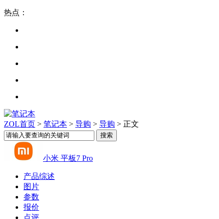
热点：
ZOL首页
>
笔记本
>
导购
>
导购
> 正文
小米 平板7 Pro
产品综述
图片
参数
报价
点评