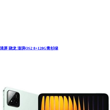
超清屏 骁龙 澎湃OS2 8+128G青杉绿