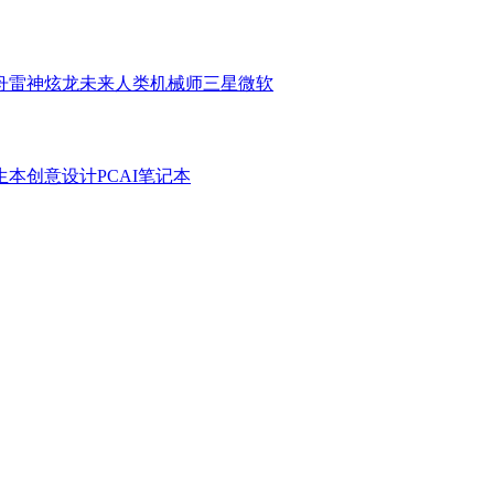
舟
雷神
炫龙
未来人类
机械师
三星
微软
生本
创意设计PC
AI笔记本