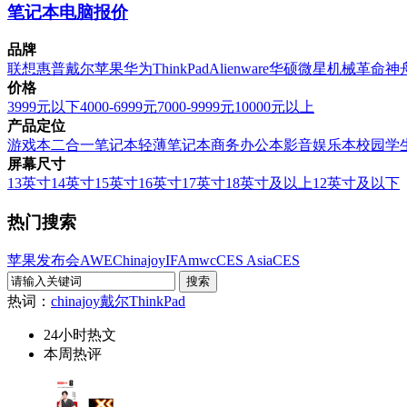
笔记本电脑报价
品牌
联想
惠普
戴尔
苹果
华为
ThinkPad
Alienware
华硕
微星
机械革命
神
价格
3999元以下
4000-6999元
7000-9999元
10000元以上
产品定位
游戏本
二合一笔记本
轻薄笔记本
商务办公本
影音娱乐本
校园学
屏幕尺寸
13英寸
14英寸
15英寸
16英寸
17英寸
18英寸及以上
12英寸及以下
热门搜索
苹果发布会
AWE
Chinajoy
IFA
mwc
CES Asia
CES
热词：
chinajoy
戴尔
ThinkPad
24小时热文
本周热评