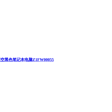
G 8T深空黑色笔记本电脑Z1FW00055