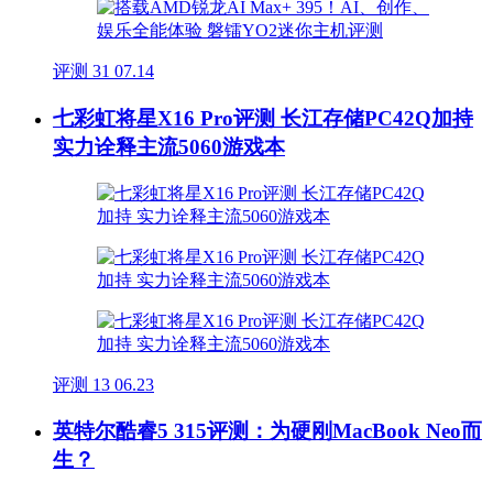
评测
31
07.14
七彩虹将星X16 Pro评测 长江存储PC42Q加持
实力诠释主流5060游戏本
评测
13
06.23
英特尔酷睿5 315评测：为硬刚MacBook Neo而
生？