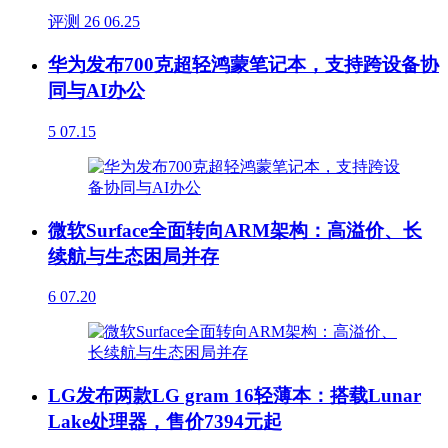
评测
26
06.25
华为发布700克超轻鸿蒙笔记本，支持跨设备协
同与AI办公
5
07.15
微软Surface全面转向ARM架构：高溢价、长
续航与生态困局并存
6
07.20
LG发布两款LG gram 16轻薄本：搭载Lunar
Lake处理器，售价7394元起