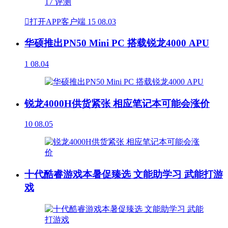

打开APP客户端
15
08.03
华硕推出PN50 Mini PC 搭载锐龙4000 APU
1
08.04
锐龙4000H供货紧张 相应笔记本可能会涨价
10
08.05
十代酷睿游戏本暑促臻选 文能助学习 武能打游
戏