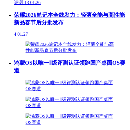
评测
13
01.26
荣耀2026笔记本全线发力：轻薄全能与高性能
新品春节后分批发布
4
01.27
鸿蒙OS以唯一Ⅱ级评测认证领跑国产桌面OS赛
道