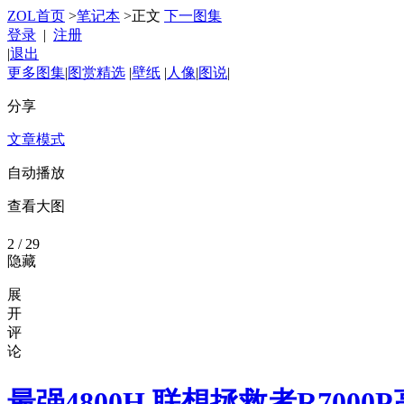
ZOL首页
>
笔记本
>
正文
下一图集
登录
|
注册
|
退出
更多图集
|
图赏精选
|
壁纸
|
人像
|
图说
|
分享
文章模式
自动播放
查看大图
2
/ 29
隐藏
展
开
评
论
最强4800H 联想拯救者R7000