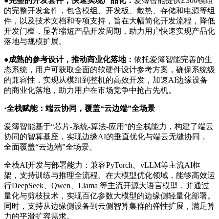
●完整的开发套件，快速实现产品化：
爱簿智能提供E300模组
的完整开发套件，包含模组、开发板、散热、存储和电源等组
件，以及技术文档和专项支持，旨在大幅简化开发流程，降低
开发门槛，显著缩短产品开发周期，助力用户快速实现产品化
落地与规模扩展。
●成熟的参考设计，推动商业化落地：
依托爱簿智能完善的生
态系统，用户可获取全面的软硬件设计参考方案，确保系统级
的兼容性，实现从模组到整机的高效开发，加速AI边缘设备
的商业化落地，助力用户在市场竞争中抢占先机。
·全栈赋能：端云协同，覆盖“云边端”全场景
爱簿智能基于“芯片-系统-算法-应用”的全栈能力，构建了端云
协同的智算基座，实现边缘AI的垂直优化与端云无缝协同，
全面覆盖“云边端”全场景。
全栈AI开发与部署能力：兼容PyTorch、vLLM等主流AI框
架，支持训练与推理全流程。在大模型优化领域，能够高效运
行DeepSeek、Qwen、Llama 等主流开源大语言模型，并通过
量化与剪枝技术，实现百亿参数大模型的边缘侧轻量化部署。
同时，支持从边缘侧设备到云侧智算集群的弹性扩展，满足算
力的平滑扩容需求。