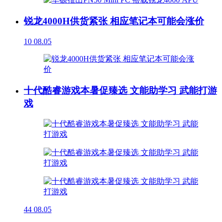
锐龙4000H供货紧张 相应笔记本可能会涨价
10
08.05
十代酷睿游戏本暑促臻选 文能助学习 武能打游
戏
44
08.05