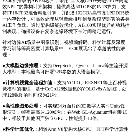
E300所搭载的AB100芯片，采用“全大核CPU+先进GPU+高能
效NPU”的异构计算架构，提供高达50TOPS的INT8算力，支
持FP16/FP32混合精度计算，并配备102GB/s高带宽LPDDR5统
一内存设计，可高效处理从轻量级推理到复杂模型部署的各类
AI工作负载。通过架构级能效优化，AB100实现优异的功耗控
制表现，确保设备在复杂边缘环境下长时间稳定运行。
针对边缘AI场景中图像识别、视频编解码、科学计算及深度
学习训练等高密度计算场景中，E300展现出了卓越的性能表
现：
●大模型边缘推理：
支持DeepSeek、Qwen、Llama等主流开源
大模型；本地最高可部署32B参数的大语言模型。
●计算机视觉全流程加速：
支持YOLO、RESNET等上百种视
觉模型的推理；基于CoCo128数据集的YOLOv8s AI训练，处
理128张图的时间仅为21秒。
●高性能图形处理：
可实现34万面片的3D数字人实时Unity图
形渲染，帧率最高达120帧/秒；在Web GL-Aquarium性能测试
中，相较于其他国产独立GPU，性能提升13倍。
●科学计算优化：
相较Arm V8架构大核CPU，FFT科学计算性