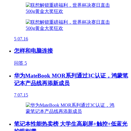
5
07.16
怎样和电脑连接
问答
5
华为MateBook MOR系列通过3C认证，鸿蒙笔
记本产品线再添新成员
7
07.15
笔记本性能热卖榜 大学生高刷屏+触控+低蓝光