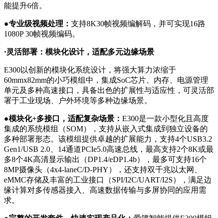
能提升6倍。
●专业级视频处理：
支持8K30帧视频编解码，并可实现16路
1080P 30帧视频编码。
·灵活部署：模块化设计，适配多元边缘场景
E300以创新的模块化系统设计，将强大算力浓缩于
60mmx82mm的小巧模组中，集成SoC芯片、内存、电源管理
单元及多种高速接口，具备出色的扩展性与适应性，可灵活部
署于工业现场、户外环境等多种边缘场景。
●模块化+多接口，适配复杂场景：
E300是一款小型化且高度
集成的系统模组（SOM），支持从嵌入式集成到独立设备的
多种部署形态。该模组提供卓越的扩展能力，支持4个USB3.2
Gen1/USB 2.0、14通道PCIe5.0高速总线，最高支持2个8K或最
多8个4K高清显示输出（DP1.4/eDP1.4b），最多可支持16个
8MP摄像头（4x4-laneC/D-PHY），还支持双千兆以太网、
eMMC存储及丰富的工业接口（SPI/I2C/UART/I2S），满足边
缘计算对多传感器接入、高速数据传输与多屏协同的应用需
求。