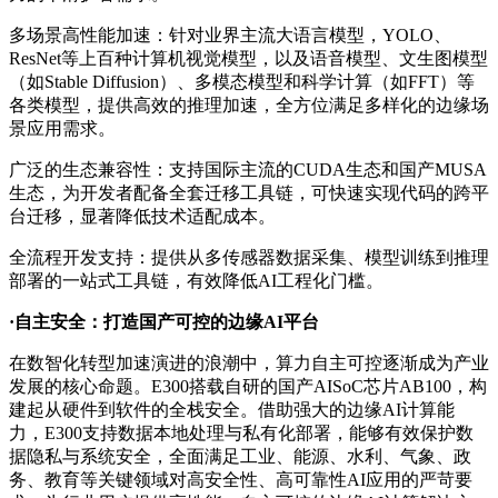
多场景高性能加速：针对业界主流大语言模型，YOLO、
ResNet等上百种计算机视觉模型，以及语音模型、文生图模型
（如Stable Diffusion）、多模态模型和科学计算（如FFT）等
各类模型，提供高效的推理加速，全方位满足多样化的边缘场
景应用需求。
广泛的生态兼容性：支持国际主流的CUDA生态和国产MUSA
生态，为开发者配备全套迁移工具链，可快速实现代码的跨平
台迁移，显著降低技术适配成本。
全流程开发支持：提供从多传感器数据采集、模型训练到推理
部署的一站式工具链，有效降低AI工程化门槛。
·自主安全：打造国产可控的边缘AI平台
在数智化转型加速演进的浪潮中，算力自主可控逐渐成为产业
发展的核心命题。E300搭载自研的国产AISoC芯片AB100，构
建起从硬件到软件的全栈安全。借助强大的边缘AI计算能
力，E300支持数据本地处理与私有化部署，能够有效保护数
据隐私与系统安全，全面满足工业、能源、水利、气象、政
务、教育等关键领域对高安全性、高可靠性AI应用的严苛要