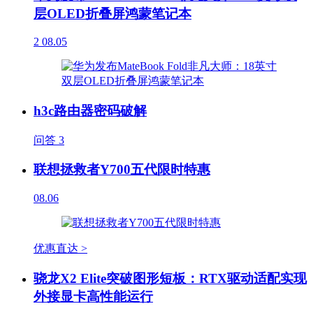
层OLED折叠屏鸿蒙笔记本
2
08.05
h3c路由器密码破解
问答
3
联想拯救者Y700五代限时特惠
08.06
优惠直达 >
骁龙X2 Elite突破图形短板：RTX驱动适配实现
外接显卡高性能运行