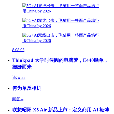
8
08.03
Thinkpad 大学时候圆的电脑梦，E440晒单，
姗姗而来
论坛
22
何为单反相机
问答
4
联想昭阳 X5 Air 新品上市：定义商用 AI 轻薄