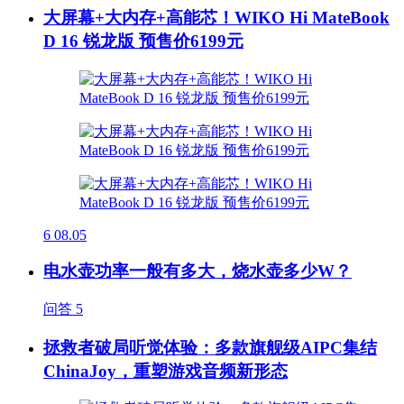
大屏幕+大内存+高能芯！WIKO Hi MateBook
D 16 锐龙版 预售价6199元
6
08.05
电水壶功率一般有多大，烧水壶多少W？
问答
5
拯救者破局听觉体验：多款旗舰级AIPC集结
ChinaJoy，重塑游戏音频新形态