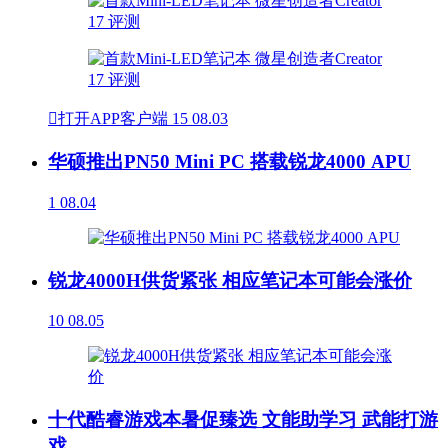

打开APP客户端
15
08.03
华硕推出PN50 Mini PC 搭载锐龙4000 APU
1
08.04
锐龙4000H供货紧张 相应笔记本可能会涨价
10
08.05
十代酷睿游戏本暑促臻选 文能助学习 武能打游
戏