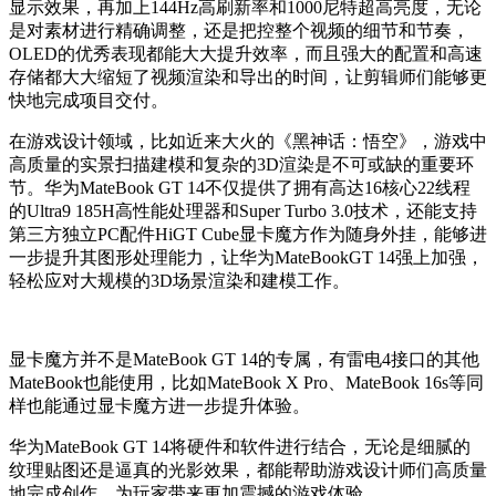
显示效果，再加上144Hz高刷新率和1000尼特超高亮度，无论
是对素材进行精确调整，还是把控整个视频的细节和节奏，
OLED的优秀表现都能大大提升效率，而且强大的配置和高速
存储都大大缩短了视频渲染和导出的时间，让剪辑师们能够更
快地完成项目交付。
在游戏设计领域，比如近来大火的《黑神话：悟空》，游戏中
高质量的实景扫描建模和复杂的3D渲染是不可或缺的重要环
节。华为MateBook GT 14不仅提供了拥有高达16核心22线程
的Ultra9 185H高性能处理器和Super Turbo 3.0技术，还能支持
第三方独立PC配件HiGT Cube显卡魔方作为随身外挂，能够进
一步提升其图形处理能力，让华为MateBookGT 14强上加强，
轻松应对大规模的3D场景渲染和建模工作。
显卡魔方并不是MateBook GT 14的专属，有雷电4接口的其他
MateBook也能使用，比如MateBook X Pro、MateBook 16s等同
样也能通过显卡魔方进一步提升体验。
华为MateBook GT 14将硬件和软件进行结合，无论是细腻的
纹理贴图还是逼真的光影效果，都能帮助游戏设计师们高质量
地完成创作，为玩家带来更加震撼的游戏体验。