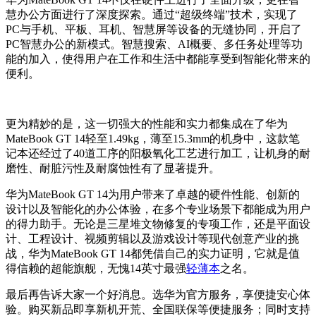
慧办公方面进行了深度探索。通过“超级终端”技术，实现了
PC与手机、平板、耳机、智慧屏等设备的无缝协同，开启了
PC智慧办公的新模式。智慧搜索、AI概要、多任务处理等功
能的加入，使得用户在工作和生活中都能享受到智能化带来的
便利。
更为精妙的是，这一切强大的性能和实力都集成在了华为
MateBook GT 14轻至1.49kg，薄至15.3mm的机身中，这款笔
记本还经过了40道工序的阳极氧化工艺进行加工，让机身的耐
磨性、耐脏污性及耐腐蚀性有了显著提升。
华为MateBook GT 14为用户带来了卓越的硬件性能、创新的
设计以及智能化的办公体验，在多个专业场景下都能成为用户
的得力助手。无论是三星堆文物修复的专项工作，还是平面设
计、工程设计、视频剪辑以及游戏设计等现代创意产业的挑
战，华为MateBook GT 14都凭借自己的实力证明，它就是值
得信赖的超能旗舰，无愧14英寸最强
轻薄本
之名。
最后再告诉大家一个好消息。选华为官方服务，享便捷安心体
验。购买新品即享新机开荒、全国联保等便捷服务；同时支持