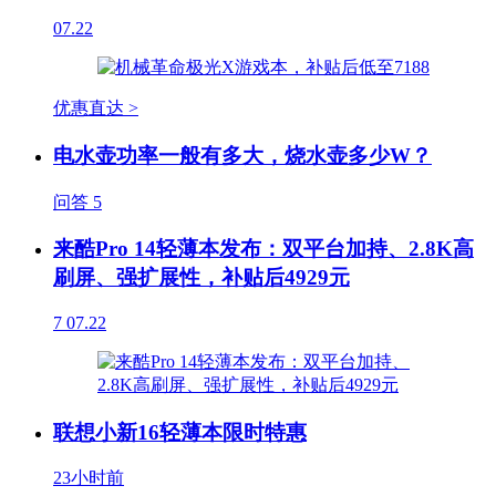
07.22
优惠直达 >
电水壶功率一般有多大，烧水壶多少W？
问答
5
来酷Pro 14轻薄本发布：双平台加持、2.8K高
刷屏、强扩展性，补贴后4929元
7
07.22
联想小新16轻薄本限时特惠
23小时前