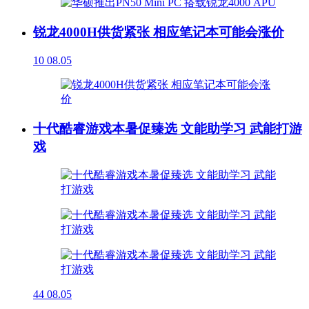
锐龙4000H供货紧张 相应笔记本可能会涨价
10
08.05
十代酷睿游戏本暑促臻选 文能助学习 武能打游
戏
44
08.05