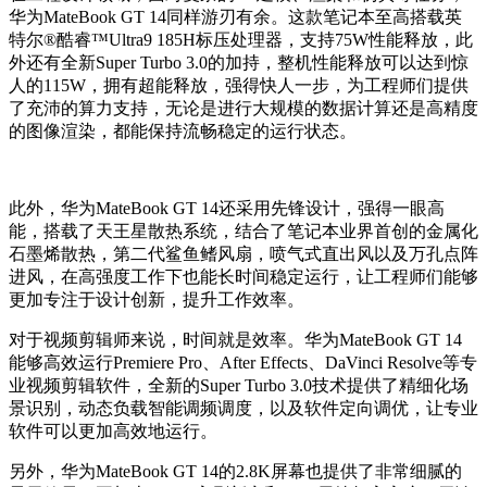
华为MateBook GT 14同样游刃有余。这款笔记本至高搭载英
特尔®酷睿™Ultra9 185H标压处理器，支持75W性能释放，此
外还有全新Super Turbo 3.0的加持，整机性能释放可以达到惊
人的115W，拥有超能释放，强得快人一步，为工程师们提供
了充沛的算力支持，无论是进行大规模的数据计算还是高精度
的图像渲染，都能保持流畅稳定的运行状态。
此外，华为MateBook GT 14还采用先锋设计，强得一眼高
能，搭载了天王星散热系统，结合了笔记本业界首创的金属化
石墨烯散热，第二代鲨鱼鳍风扇，喷气式直出风以及万孔点阵
进风，在高强度工作下也能长时间稳定运行，让工程师们能够
更加专注于设计创新，提升工作效率。
对于视频剪辑师来说，时间就是效率。华为MateBook GT 14
能够高效运行Premiere Pro、After Effects、DaVinci Resolve等专
业视频剪辑软件，全新的Super Turbo 3.0技术提供了精细化场
景识别，动态负载智能调频调度，以及软件定向调优，让专业
软件可以更加高效地运行。
另外，华为MateBook GT 14的2.8K屏幕也提供了非常细腻的