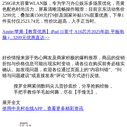
256GB大容量WLAN版，专为学习办公娱乐多场景优化，亮黄
色配色时尚活力，屏幕清晰流畅操作顺滑；目前京东活动售价
3299元，叠加满1500元打9折及国家补贴15%双重优惠，下单1
件实付仅2523.74元，性价比超高，入手正当时。
Apple/苹果【教育优惠】iPad 11英寸 A16芯片2025年款 平板电
脑 (...
3299元
优惠直达>>
好价情报来源于热心网友及商家积极的爆料推荐，商品的促销
折扣与价格信息可能出现实时变动，请各位在购买前务必核实
确认。如发现问题，欢迎各位通过页面上的“内容纠错”、“纠
错与问题建议”或直接发表“评论”等方式进行反馈。
搜罗全网紧俏数码尖儿货抄底价，分享抢购经验，
手把手教你羊毛如何薅，尽在【手慢无】。
展开全文
使用中关村在线APP，查看更多精彩资讯