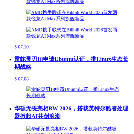
5
07.10
雷蛇灵刃18申请Ubuntu认证，推Linux生态长
期战略
5
07.08
华硕无畏亮相BW 2026，搭载英特尔酷睿处理
器掀起AI共创浪潮