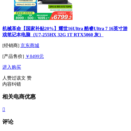
机械革命【国家补贴20%】耀世16Ultra 酷睿Ultra 7 16英寸游
戏笔记本电脑（U7-255HX 32G 1T RTX5060 灰）
[经销商]
京东商城
[产品售价]
￥8499元
进入购买
人赞过该文
赞
内容纠错
相关电商优惠

评论