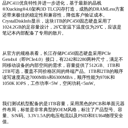
品PC411优良特性并进一步进化，基于最新的晶栈
®Xtacking®4.0架构3D TLC闪存打造，成熟的DRAMLess方案
还带来极佳的稳定性和兼容性，降低客户验证成本。
CrystalDiskInfo显示，这块1TB的PC450固态硬盘采用了
1024.2GB的足容量设计，26℃室温下温度仅为29℃，应该是
笔记本内部配备了专用的散片。
从官方的规格表看，长江存储PC450固态硬盘采用PCIe
Gen4x4（即PCIe4.0）接口，有2242和2280两种尺寸，满足不
同移动设备的内部空间的需求，容量提供了512GB、1TB和
2TB可选，覆盖不同价格区间的终端产品。1TB和2TB的顺序
读写速度高达7000MB/s和6300MB/s，顺序性能为970K和
1050K IOPS，工作功率<5W，空闲功耗<5mW。
我们测试机型配备的是1TB容量，采用黑色的PCB和单面元器
件布局，标签是非常典型的OEM风格，标注了产品型号、容
量、S/N码、3.3V1.5A的电压电流以及PSID和EUI64物理安全
值。