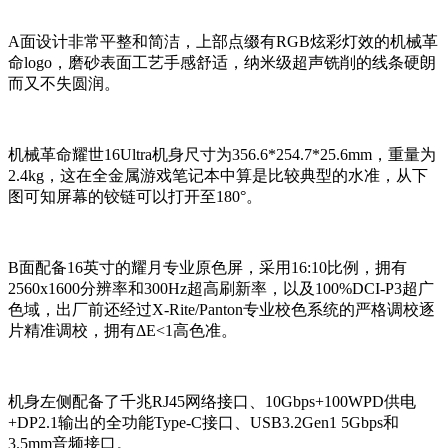
A面设计非常平整和简洁，上部点缀有RGB炫彩灯效的机械革
命logo，磨砂表面工艺手感舒适，纳米级超声铣削的线条硬朗
而又不失圆润。
机械革命耀世16Ultra机身尺寸为356.6*254.7*25.6mm，重量为
2.4kg，这在全金属游戏笔记本中算是比较典型的水准，从下
图可知屏幕的铰链可以打开至180°。
B面配备16英寸的耀月专业原色屏，采用16:10比例，拥有
2560x1600分辨率和300Hz超高刷新率，以及100%DCI-P3超广
色域，出厂前还经过X-Rite/Panton专业校色系统的严格调校逐
片精准调校，拥有ΔE<1高色准。
机身左侧配备了千兆RJ45网络接口、10Gbps+100WPD供电
+DP2.1输出的全功能Type-C接口、USB3.2Gen1 5Gbps和
3.5mm音频接口。