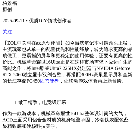
柏景福
原创
2025-09-11 • 优质DIY领域创作者
关注
【ZOL中关村在线原创评测】如今游戏笔记本可谓劲头正猛，
主流玩家也从单一的配置优先和性能释放，转为追求更高的品
质做工、更震撼的屏幕和更稳定的使用体验，还要有更高的性
价比。机械革命耀世16Ultra正是在这样市场需求下应运而生的
高能之作，将Intel酷睿Ultra7 225HX处理器与NVIDIA Geforce
RTX 5060独立显卡双剑合璧，再搭配300Hz高刷显示屏和全新
的长江存储PC450
固态硬盘
，让移动游戏体验再上新台阶。
1
做工精致，电竞级屏幕
作为一款游戏本，机械革命耀世16Ultra整体设计简约大气，
ACD三面采用铝合金材质的机身轻盈坚固，冷奢钛灰配色凸
显精致感和硬核科技美学。