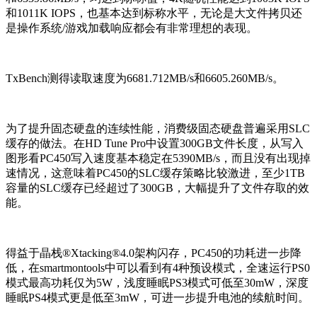
和1011K IOPS，也基本达到标称水平，无论是大文件拷贝还
是操作系统/游戏加载响应都会有非常理想的表现。
TxBench测得读取速度为6681.712MB/s和6605.260MB/s。
为了提升固态硬盘的连续性能，消费级固态硬盘普遍采用SLC
缓存的做法。在HD Tune Pro中设置300GB文件长度，从写入
图形看PC450写入速度基本稳定在5390MB/s，而且没有出现掉
速情况，这意味着PC450的SLC缓存策略比较激进，至少1TB
容量的SLC缓存已经超过了300GB，大幅提升了文件存取的效
能。
得益于晶栈®Xtacking®4.0架构闪存，PC450的功耗进一步降
低，在smartmontools中可以看到有4种预设模式，全速运行PS0
模式最高功耗仅为5W，浅度睡眠PS3模式可低至30mW，深度
睡眠PS4模式更是低至3mW，可进一步提升电池的续航时间。