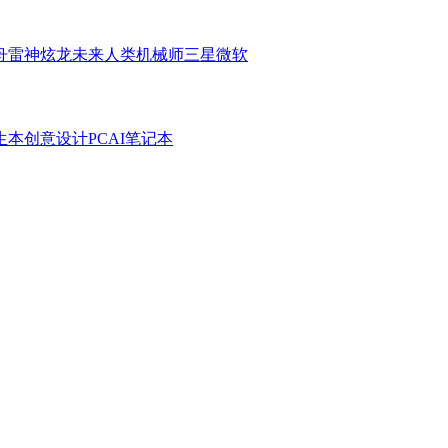
舟
雷神
炫龙
未来人类
机械师
三星
微软
生本
创意设计PC
AI笔记本