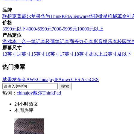
品牌
联想
惠普
戴尔
苹果
华为
ThinkPad
Alienware
华硕
微星
机械革命
神
价格
3999元以下
4000-6999元
7000-9999元
10000元以上
产品定位
游戏本
二合一笔记本
轻薄笔记本
商务办公本
影音娱乐本
校园学
屏幕尺寸
13英寸
14英寸
15英寸
16英寸
17英寸
18英寸及以上
12英寸及以下
热门搜索
苹果发布会
AWE
Chinajoy
IFA
mwc
CES Asia
CES
热词：
chinajoy
戴尔
ThinkPad
24小时热文
本周热评