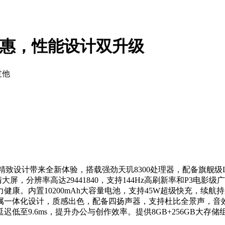
限时特惠，性能设计双升级
过他
以出色性能与精致设计带来全新体验，搭载强劲天玑8300处理器，配备旗舰
清大屏，分辨率高达29441840，支持144Hz高刷新率和P3
康。内置10200mAh大容量电池，支持45W超级快充，续航
金属一体化设计，质感出色，配备四扬声器，支持杜比全景声，音效
9.6ms，提升办公与创作效率。提供8GB+256GB大存储组合