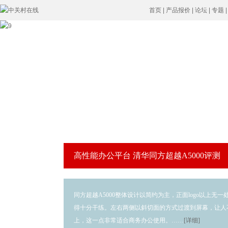
首页
|
产品报价
|
论坛
|
专题
同方超越A5000
高
高性能办公平台 清华同方超越A5000评测
同方超越A5000整体设计以简约为主，正面logo以上
得十分干练。左右两侧以斜切面的方式过渡到屏幕，让人
上，这一点非常适合商务办公使用。
……
[详细]