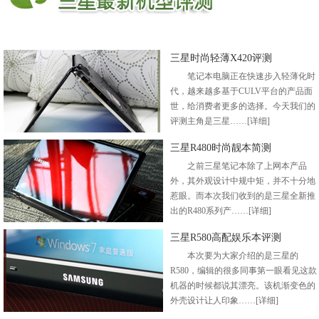
三星时尚轻薄X420评测
笔记本电脑正在快速步入轻薄化时
代，越来越多基于CULV平台的产品面
世，给消费者更多的选择。今天我们的
评测主角是三星……
[详细]
三星R480时尚靓本简测
之前三星笔记本除了上网本产品
外，其外观设计中规中矩，并不十分地
惹眼。而本次我们收到的是三星全新推
出的R480系列产……
[详细]
三星R580高配娱乐本评测
本次要为大家介绍的是三星的
R580，编辑的很多同事第一眼看见这款
机器的时候都说其漂亮。该机渐变色的
外壳设计让人印象……
[详细]