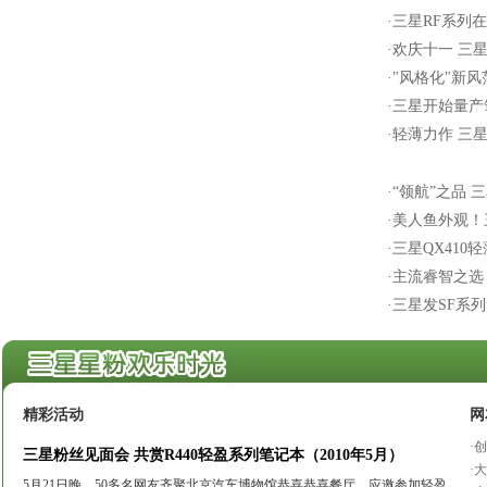
·
三星RF系列
·
欢庆十一 三
·
"风格化"新
·
三星开始量产笔
·
轻薄力作 三星
·
“领航”之品 
·
美人鱼外观！
·
三星QX410
·
主流睿智之选
·
三星发SF系
精彩活动
网
·
创
三星粉丝见面会 共赏R440轻盈系列笔记本（2010年5月）
·
大
5月21日晚，50多名网友齐聚北京汽车博物馆恭喜恭喜餐厅，应邀参加轻盈