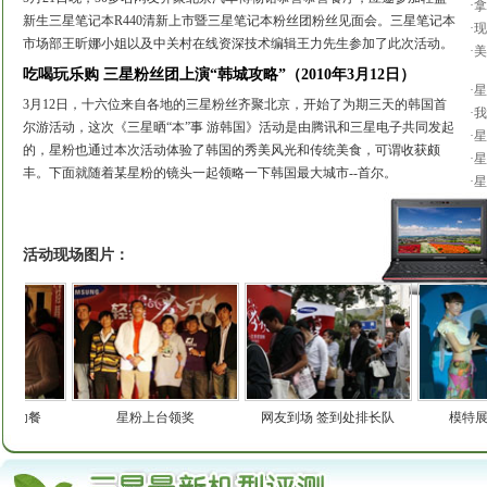
·
拿
新生三星笔记本R440清新上市暨三星笔记本粉丝团粉丝见面会。三星笔记本
·
现
市场部王昕娜小姐以及中关村在线资深技术编辑王力先生参加了此次活动。
·
美
吃喝玩乐购 三星粉丝团上演“韩城攻略”（2010年3月12日
）
·
星
3月12日，十六位来自各地的三星粉丝齐聚北京，开始了为期三天的韩国首
·
我
尔游活动，这次《三星晒“本”事 游韩国》活动是由腾讯和三星电子共同发起
·
星
的，星粉也通过本次活动体验了韩国的秀美风光和传统美食，可谓收获颇
·
星
丰。下面就随着某星粉的镜头一起领略一下韩国最大城市--首尔。
·
星
活动现场图片：
餐
星粉上台领奖
网友到场 签到处排长队
模特展示三