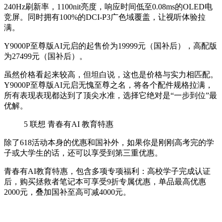
240Hz刷新率，1100nit亮度，响应时间低至0.08ms的OLED电
竞屏。同时拥有100%的DCI-P3广色域覆盖，让视听体验拉
满。
Y9000P至尊版AI元启的起售价为19999元（国补后），高配版
为27499元（国补后）。
虽然价格看起来较高，但坦白说，这也是价格与实力相匹配。
Y9000P至尊版AI元启无愧至尊之名，将各个配件规格拉满，
所有表现表现都达到了顶尖水准，选择它绝对是“一步到位”最
优解。
5
联想 青春有AI 教育特惠
除了618活动本身的优惠和国补外，如果你是刚刚高考完的学
子或大学生的话，还可以享受到第三重优惠。
青春有AI教育特惠，包含多项专项福利：高校学子完成认证
后，购买拯救者笔记本可享受9折专属优惠，单品最高优惠
2000元，叠加国补至高可减4000元。