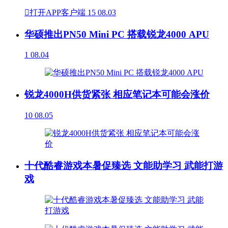

打开APP客户端
15
08.03
华硕推出PN50 Mini PC 搭载锐龙4000 APU
1
08.04
锐龙4000H供货紧张 相应笔记本可能会涨价
10
08.05
十代酷睿游戏本暑促臻选 文能助学习 武能打游
戏