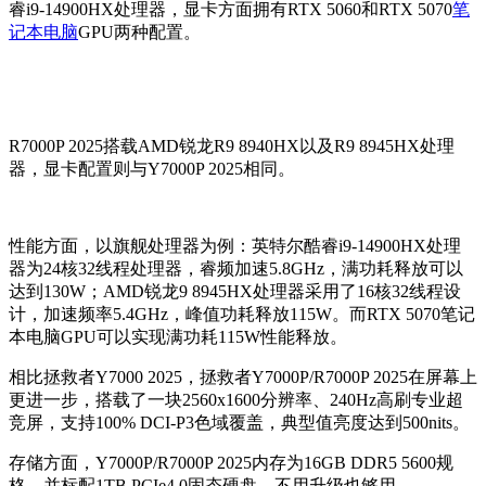
睿i9-14900HX处理器，显卡方面拥有RTX 5060和RTX 5070
笔
记本电脑
GPU两种配置。
R7000P 2025搭载AMD锐龙R9 8940HX以及R9 8945HX处理
器，显卡配置则与Y7000P 2025相同。
性能方面，以旗舰处理器为例：英特尔酷睿i9-14900HX处理
器为24核32线程处理器，睿频加速5.8GHz，满功耗释放可以
达到130W；AMD锐龙9 8945HX处理器采用了16核32线程设
计，加速频率5.4GHz，峰值功耗释放115W。
而RTX 5070笔记
本电脑GPU可以实现满功耗115W性能释放。
相比拯救者Y7000 2025，拯救者Y7000P/R7000P 2025在屏幕上
更进一步，搭载了一块2560x1600分辨率、240Hz高刷专业超
竞屏，支持100% DCI-P3色域覆盖，
典型值亮度达到
500nits。
存储方面，
Y7000P/R7000P 2025内存为16GB DDR5 5600规
格，并标配1TB PCIe4.0固态硬盘，不用升级也够用。