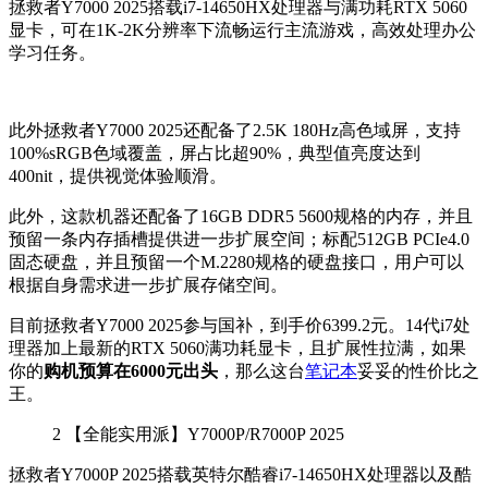
拯救者Y7000 2025搭载i7-14650HX处理器与满功耗RTX 5060
显卡，可在1K-2K分辨率下流畅运行主流游戏，高效处理办公
学习任务。
此外拯救者Y7000 2025还配备了2.5K 180Hz高色域屏，支持
100%sRGB色域覆盖，屏占比超90%，典型值亮度达到
400nit，提供视觉体验顺滑。
此外，这款机器还配备了16GB DDR5 5600规格的内存，并且
预留一条内存插槽提供进一步扩展空间；标配512GB PCIe4.0
固态硬盘，并且预留一个M.2280规格的硬盘接口，用户可以
根据自身需求进一步扩展存储空间。
目前
拯救者Y7000 2025参与国补，到手价6399.2元。14代i7处
理器加上最新的RTX 5060满功耗显卡，且扩展性拉满，如果
你的
购机预算在6000元出头
，那么这台
笔记本
妥妥的性价比之
王。
2
【全能实用派】Y7000P/R7000P 2025
拯救者Y7000P 2025搭载英特尔酷睿i7-14650HX处理器以及酷