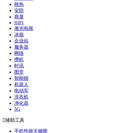
散热
安防
商显
HIFI
激光电视
冰箱
企业站
服务器
网络
攒机
时讯
图赏
智能锁
机器人
电动车
洗衣机
净化器
5G

辅助工具
手机性能天梯图