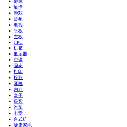
键鼠
显卡
游戏
音频
电视
平板
主板
CPU
机箱
显示器
空调
固态
打印
投影
耳机
内存
盒子
极客
汽车
电竞
台式机
健康家电