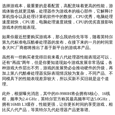
选择游戏本，最重要的是看配置，高配意味着更高的性能，游
戏体验也就更流畅，处理器作为游戏本的核心部件，它解释计
算机指令以及处理计算机软件中的数据，CPU优秀，电脑处理
速度就快，CPU差，电脑处理速度就慢，CPU的优劣直接影响
游戏本的性能表现。
如果你最近想要购买游戏本，那么我劝你先等等，随着英特尔
第九代标准电压酷睿处理器的发布，在接下来的一月的时间里
各大PC厂商都将推出了基于新平台的游戏本产品。
虽然有一些购买者觉得目前来看八代处理器性能表现还可以，
还有“再战”两年，但是你要知道现如今游戏发展非常迅猛，各
种游戏大作层出不穷，游戏的发展势必会推动硬件的升级，再
加上第八代酷睿处理器实际表现情况较为复杂，不同产品、不
同模具下的性能表现差异较大，所以买新不买旧就是这个道
理。
此外，根据曝光消息，其中的i9-9980H将会拥有8核心、16线
程，频率为2.4 GHz，英特尔官方称其最高频率可达5.0GHz，
拥有16MB L3缓存，性能更强，让你更长时间的享受游戏，相
比买八代产品，等英特尔九代处理器产品更靠谱。