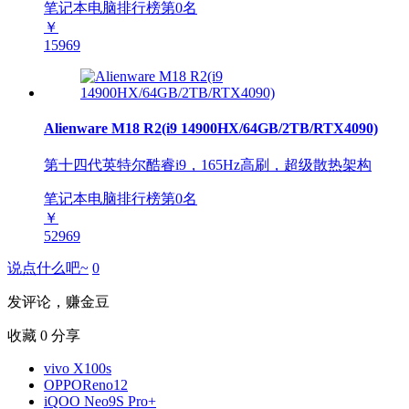
笔记本电脑排行榜第
0
名
￥
15969
Alienware M18 R2(i9 14900HX/64GB/2TB/RTX4090)
第十四代英特尔酷睿i9，165Hz高刷，超级散热架构
笔记本电脑排行榜第
0
名
￥
52969
说点什么吧~
0
发评论，赚金豆
收藏
0
分享
vivo X100s
OPPOReno12
iQOO Neo9S Pro+