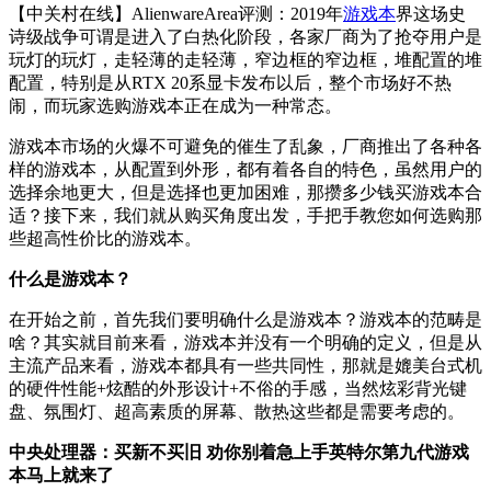
【中关村在线】AlienwareArea评测：
2019年
游戏本
界这场史
诗级战争可谓是进入了白热化阶段，各家厂商为了抢夺用户是
玩灯的玩灯，走轻薄的走轻薄，窄边框的窄边框，堆配置的堆
配置，特别是从RTX 20系显卡发布以后，整个市场好不热
闹，而玩家选购游戏本正在成为一种常态。
游戏本市场的火爆不可避免的催生了乱象，厂商推出了各种各
样的游戏本，从配置到外形，都有着各自的特色，虽然用户的
选择余地更大，但是选择也更加困难，那攒多少钱买游戏本合
适？接下来，我们就从购买角度出发，手把手教您如何选购那
些超高性价比的游戏本。
什么是游戏本？
在开始之前，首先我们要明确什么是游戏本？游戏本的范畴是
啥？其实就目前来看，游戏本并没有一个明确的定义，但是从
主流产品来看，游戏本都具有一些共同性，那就是媲美台式机
的硬件性能+炫酷的外形设计+不俗的手感，当然炫彩背光键
盘、氛围灯、超高素质的屏幕、散热这些都是需要考虑的。
中央处理器：买新不买旧 劝你别着急上手英特尔第九代游戏
本马上就来了