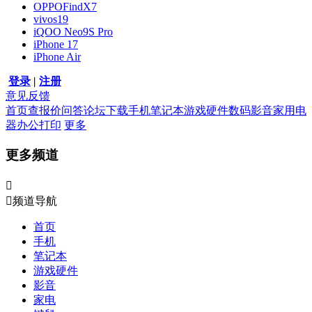
OPPOFindX7
vivos19
iQOO Neo9S Pro
iPhone 17
iPhone Air
登录
|
注册
意见反馈
首页
查报价
问答
论坛
下载
手机
笔记本
游戏硬件
数码影音
家用电
器
办公打印
更多
更多频道


频道导航
首页
手机
笔记本
游戏硬件
影音
家电