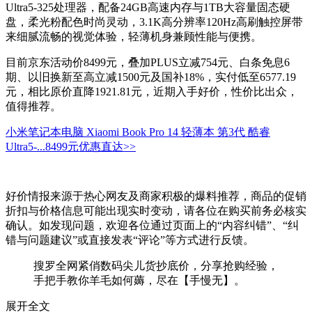
Ultra5-325处理器，配备24GB高速内存与1TB大容量固态硬
盘，柔光粉配色时尚灵动，3.1K高分辨率120Hz高刷触控屏带
来细腻流畅的视觉体验，轻薄机身兼顾性能与便携。
目前京东活动价8499元，叠加PLUS立减754元、白条免息6
期、以旧换新至高立减1500元及国补18%，实付低至6577.19
元，相比原价直降1921.81元，近期入手好价，性价比出众，
值得推荐。
小米笔记本电脑 Xiaomi Book Pro 14 轻薄本 第3代 酷睿
Ultra5-...
8499元
优惠直达>>
好价情报来源于热心网友及商家积极的爆料推荐，商品的促销
折扣与价格信息可能出现实时变动，请各位在购买前务必核实
确认。如发现问题，欢迎各位通过页面上的“内容纠错”、“纠
错与问题建议”或直接发表“评论”等方式进行反馈。
搜罗全网紧俏数码尖儿货抄底价，分享抢购经验，
手把手教你羊毛如何薅，尽在【手慢无】。
展开全文