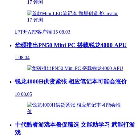

打开APP客户端
15
08.03
华硕推出PN50 Mini PC 搭载锐龙4000 APU
1
08.04
锐龙4000H供货紧张 相应笔记本可能会涨价
10
08.05
十代酷睿游戏本暑促臻选 文能助学习 武能打游
戏