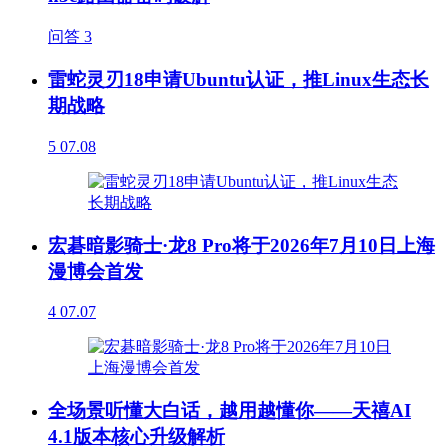
问答
3
雷蛇灵刃18申请Ubuntu认证，推Linux生态长
期战略
5
07.08
宏碁暗影骑士·龙8 Pro将于2026年7月10日上海
漫博会首发
4
07.07
全场景听懂大白话，越用越懂你——天禧AI
4.1版本核心升级解析