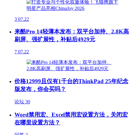
3
07.22
来酷Pro 14轻薄本发布：双平台加持、2.8K高
刷屏、强扩展性，补贴后4929元
7
07.22
价格12999且仅有1千台的ThinkPad 25年纪念
版发布，你会买吗？
论坛
30
Word禁用宏、Excel禁用宏设置方法，关闭宏
在哪里设置方法？
问答
2