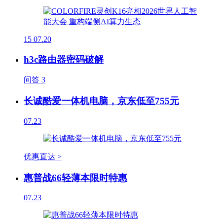
15
07.20
h3c路由器密码破解
问答
3
长诚酷爱一体机电脑，京东低至755元
07.23
优惠直达 >
惠普战66轻薄本限时特惠
07.23