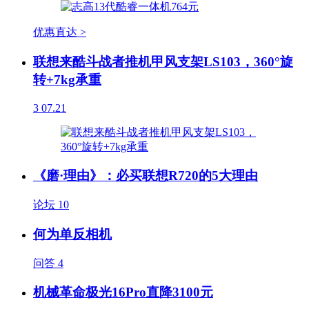
优惠直达 >
联想来酷斗战者推机甲风支架LS103，360°旋
转+7kg承重
3
07.21
《磨·理由》：必买联想R720的5大理由
论坛
10
何为单反相机
问答
4
机械革命极光16Pro直降3100元