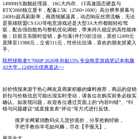
14900HX旗舰处理器、16G大内存、1T高速固态硬盘与
RTX5060独立显卡，配备2.5K（2560×1600）高分辨率屏幕与
240Hz超高刷新率，画质细腻逼真，动态响应丝滑流畅，无论
是英雄联盟CS:GO等电竞游戏还是大型3A大作都能轻松驾
驭，配合强劲散热与整机优化调校，带来持久稳定的高性能体
验；目前京东限时促销，参与满1件打0折活动，原价12499元
直降至11988元，立省511元，性价比拉满，喜欢的朋友抓紧入
手。
联想拯救者Y7000P 2026年补贴15% 专业电竞游戏笔记本电脑
AI大学...
12499元
优惠直达>>
好价情报来源于热心网友及商家积极的爆料推荐，商品的促销
折扣与价格信息可能出现实时变动，请各位在购买前务必核实
确认。如发现问题，欢迎各位通过页面上的“内容纠错”、“纠
错与问题建议”或直接发表“评论”等方式进行反馈。
搜罗全网紧俏数码尖儿货抄底价，分享抢购经验，
手把手教你羊毛如何薅，尽在【手慢无】。
展开全文