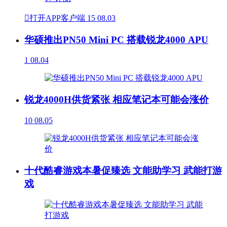

打开APP客户端
15
08.03
华硕推出PN50 Mini PC 搭载锐龙4000 APU
1
08.04
锐龙4000H供货紧张 相应笔记本可能会涨价
10
08.05
十代酷睿游戏本暑促臻选 文能助学习 武能打游
戏