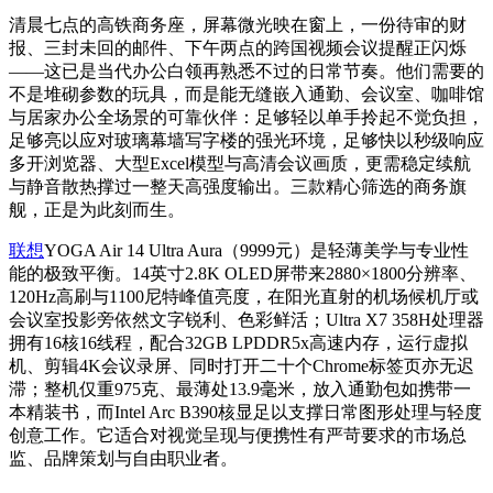
清晨七点的高铁商务座，屏幕微光映在窗上，一份待审的财
报、三封未回的邮件、下午两点的跨国视频会议提醒正闪烁
——这已是当代办公白领再熟悉不过的日常节奏。他们需要的
不是堆砌参数的玩具，而是能无缝嵌入通勤、会议室、咖啡馆
与居家办公全场景的可靠伙伴：足够轻以单手拎起不觉负担，
足够亮以应对玻璃幕墙写字楼的强光环境，足够快以秒级响应
多开浏览器、大型Excel模型与高清会议画质，更需稳定续航
与静音散热撑过一整天高强度输出。三款精心筛选的商务旗
舰，正是为此刻而生。
联想
YOGA Air 14 Ultra Aura（9999元）是轻薄美学与专业性
能的极致平衡。14英寸2.8K OLED屏带来2880×1800分辨率、
120Hz高刷与1100尼特峰值亮度，在阳光直射的机场候机厅或
会议室投影旁依然文字锐利、色彩鲜活；Ultra X7 358H处理器
拥有16核16线程，配合32GB LPDDR5x高速内存，运行虚拟
机、剪辑4K会议录屏、同时打开二十个Chrome标签页亦无迟
滞；整机仅重975克、最薄处13.9毫米，放入通勤包如携带一
本精装书，而Intel Arc B390核显足以支撑日常图形处理与轻度
创意工作。它适合对视觉呈现与便携性有严苛要求的市场总
监、品牌策划与自由职业者。