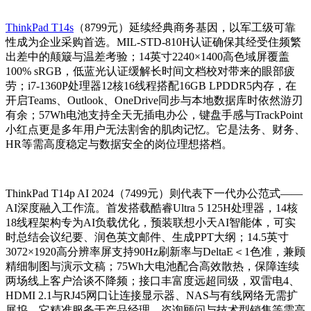
ThinkPad T14s
（8799元）延续经典商务基因，以军工级可靠
性成为企业采购首选。MIL-STD-810H认证确保其经受住频繁
出差中的颠簸与温差考验；14英寸2240×1400高色域屏覆盖
100% sRGB，低蓝光认证缓解长时间文档校对带来的眼部疲
劳；i7-1360P处理器12核16线程搭配16GB LPDDR5内存，在
开启Teams、Outlook、OneDrive同步与本地数据库时依然游刃
有余；57Wh电池支持全天无插电办公，键盘手感与TrackPoint
小红点更是多年用户无法割舍的肌肉记忆。它是法务、财务、
HR等需高度稳定与数据安全的岗位理想搭档。
ThinkPad T14p AI 2024（7499元）则代表下一代办公范式——
AI深度融入工作流。首发搭载酷睿Ultra 5 125H处理器，14核
18线程架构专为AI负载优化，预装联想小天AI智能体，可实
时总结会议纪要、润色英文邮件、生成PPT大纲；14.5英寸
3072×1920高分辨率屏支持90Hz刷新率与DeltaE＜1色准，兼顾
精细制图与演示文稿；75Wh大电池配合高效散热，保障连续
两场线上客户洽谈不降频；接口丰富度远超同级，双雷电4、
HDMI 2.1与RJ45网口让连接显示器、NAS与有线网络无需扩
展坞。它精准服务于产品经理、咨询顾问与技术型销售等需高