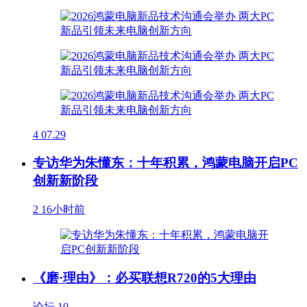
4
07.29
专访华为朱懂东：十年积累，鸿蒙电脑开启PC
创新新阶段
2
16小时前
《磨·理由》：必买联想R720的5大理由
论坛
10