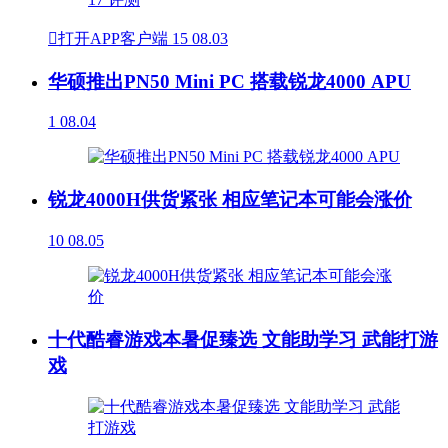

打开APP客户端
15
08.03
华硕推出PN50 Mini PC 搭载锐龙4000 APU
1
08.04
锐龙4000H供货紧张 相应笔记本可能会涨价
10
08.05
十代酷睿游戏本暑促臻选 文能助学习 武能打游
戏