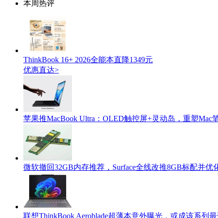
本周热评
ThinkBook 16+ 2026全能本直降1349元
优惠直达>
苹果推MacBook Ultra：OLED触控屏+灵动岛，重塑M
微软撤回32GB内存推荐，Surface全线改推8GB标配并
联想ThinkBook Aeroblade超薄本意外曝光，或成该系列