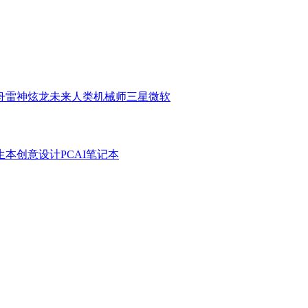
舟
雷神
炫龙
未来人类
机械师
三星
微软
生本
创意设计PC
AI笔记本