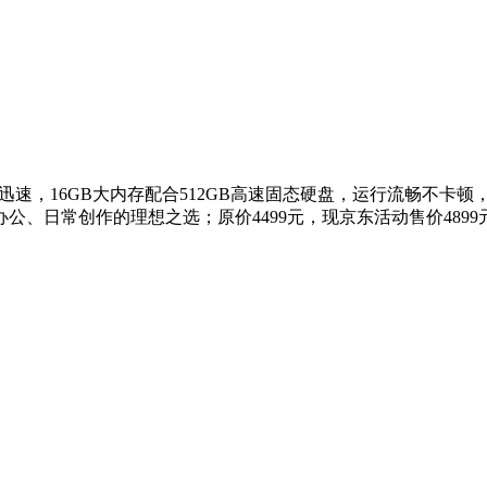
应迅速，16GB大内存配合512GB高速固态硬盘，运行流畅不卡
创作的理想之选；原价4499元，现京东活动售价4899元，叠加满4