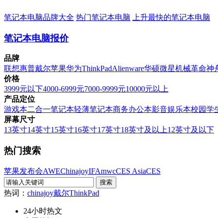
笔记本电脑品牌大全
热门笔记本电脑
上升最快的笔记本电脑
笔记本电脑报价
品牌
联想
惠普
戴尔
苹果
华为
ThinkPad
Alienware
华硕
微星
机械革命
神
价格
3999元以下
4000-6999元
7000-9999元
10000元以上
产品定位
游戏本
二合一笔记本
轻薄笔记本
商务办公本
影音娱乐本
校园学
屏幕尺寸
13英寸
14英寸
15英寸
16英寸
17英寸
18英寸及以上
12英寸及以下
热门搜索
苹果发布会
AWE
Chinajoy
IFA
mwc
CES Asia
CES
热词：
chinajoy
戴尔
ThinkPad
24小时热文