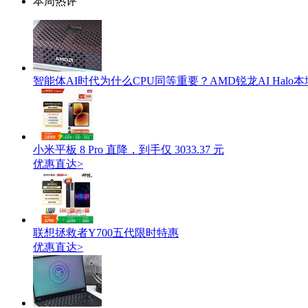
本周热评
智能体AI时代为什么CPU同等重要？AMD锐龙AI Hal
小米平板 8 Pro 直降，到手仅 3033.37 元
优惠直达>
联想拯救者Y700五代限时特惠
优惠直达>