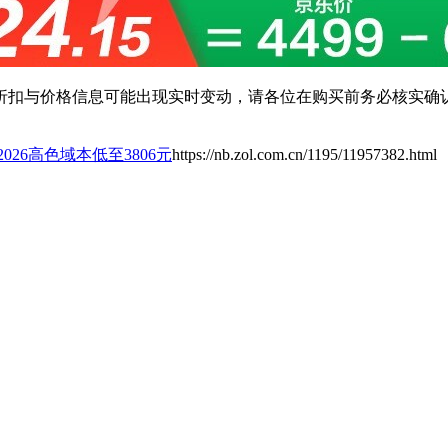
扣与价格信息可能出现实时变动，请各位在购买前务必核实确认
2026高色域本低至3806元
https://nb.zol.com.cn/1195/11957382.html