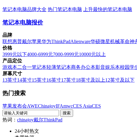
笔记本电脑品牌大全
热门笔记本电脑
上升最快的笔记本电脑
笔记本电脑报价
品牌
联想
惠普
戴尔
苹果
华为
ThinkPad
Alienware
华硕
微星
机械革命
神
价格
3999元以下
4000-6999元
7000-9999元
10000元以上
产品定位
游戏本
二合一笔记本
轻薄笔记本
商务办公本
影音娱乐本
校园学
屏幕尺寸
13英寸
14英寸
15英寸
16英寸
17英寸
18英寸及以上
12英寸及以下
热门搜索
苹果发布会
AWE
Chinajoy
IFA
mwc
CES Asia
CES
热词：
chinajoy
戴尔
ThinkPad
24小时热文