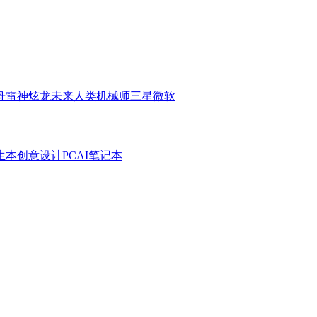
舟
雷神
炫龙
未来人类
机械师
三星
微软
生本
创意设计PC
AI笔记本