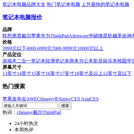
笔记本电脑品牌大全
热门笔记本电脑
上升最快的笔记本电脑
笔记本电脑报价
品牌
联想
惠普
戴尔
苹果
华为
ThinkPad
Alienware
华硕
微星
机械革命
神
价格
3999元以下
4000-6999元
7000-9999元
10000元以上
产品定位
游戏本
二合一笔记本
轻薄笔记本
商务办公本
影音娱乐本
校园学
屏幕尺寸
13英寸
14英寸
15英寸
16英寸
17英寸
18英寸及以上
12英寸及以下
热门搜索
苹果发布会
AWE
Chinajoy
IFA
mwc
CES Asia
CES
热词：
chinajoy
戴尔
ThinkPad
24小时热文
本周热评