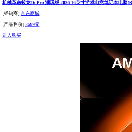
机械革命蛟龙16 Pro 潮玩版 2026 16英寸游戏电竞笔记本电脑(R9-995
[经销商]
京东商城
[产品售价]
8699元
进入购买