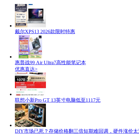
戴尔XPS13 2026款限时特惠
惠普战99 Air Ultra7高性能笔记本
优惠直达>
联想小新Pro GT 13英寸电脑低至1117元
DIY市场已死？存储价格翻三倍短期难回调，硬件涨价太