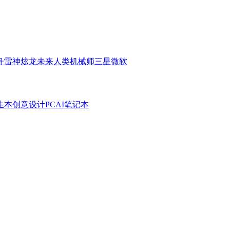
舟
雷神
炫龙
未来人类
机械师
三星
微软
生本
创意设计PC
AI笔记本