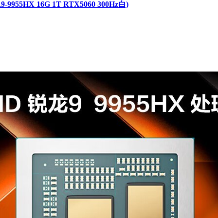
5HX 16G 1T RTX5060 300Hz白)