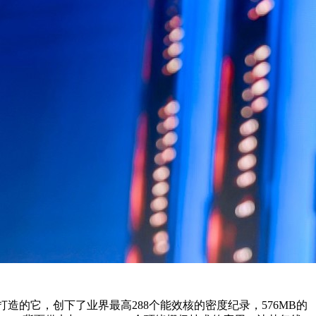
工艺打造的它，创下了业界最高288个能效核的密度纪录，576MB的