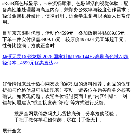
sRGB高色域显示，带来流畅顺滑、色彩鲜活的视觉体验；配
备高性能处理器与高速内存，兼顾办公效率与轻度创作需求；
轻薄金属机身设计，便携耐用，适合学生党与职场新人日常使
用。
目前京东限时优惠，活动价4599元，叠加政府补贴689.85元，
下单一件实付仅需3909.15元，较原价4974.01元直降超千元，
性价比拉满，抢购正当时！
华硕无畏16 锐龙版 2026 国家补贴15% 144Hz高刷高色域AI超
轻薄本...
4599元
优惠直达>>
好价情报来源于热心网友及商家积极的爆料推荐，商品的促销
折扣与价格信息可能出现实时变动，请各位在购买前务必核实
确认。如发现问题，欢迎各位通过页面上的“内容纠错”、“纠
错与问题建议”或直接发表“评论”等方式进行反馈。
搜罗全网紧俏数码尖儿货抄底价，分享抢购经验，
手把手教你羊毛如何薅，尽在【手慢无】。
展开全文