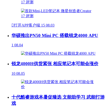

打开APP客户端
15
08.03
华硕推出PN50 Mini PC 搭载锐龙4000 APU
1
08.04
锐龙4000H供货紧张 相应笔记本可能会涨价
10
08.05
十代酷睿游戏本暑促臻选 文能助学习 武能打游
戏