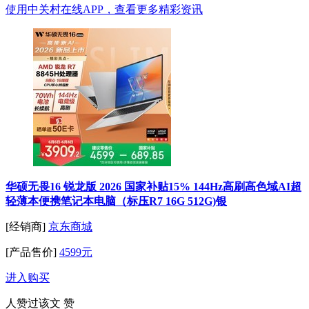
使用中关村在线APP，查看更多精彩资讯
华硕无畏16 锐龙版 2026 国家补贴15% 144Hz高刷高色域AI超
轻薄本便携笔记本电脑（标压R7 16G 512G)银
[经销商]
京东商城
[产品售价]
4599元
进入购买
人赞过该文
赞