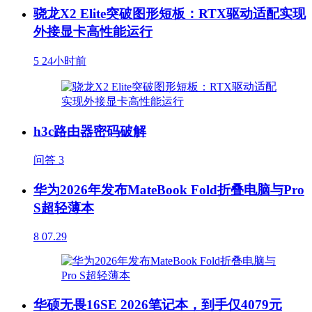
骁龙X2 Elite突破图形短板：RTX驱动适配实现
外接显卡高性能运行
5
24小时前
h3c路由器密码破解
问答
3
华为2026年发布MateBook Fold折叠电脑与Pro
S超轻薄本
8
07.29
华硕无畏16SE 2026笔记本，到手仅4079元