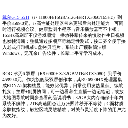
戴尔G15 5511
（i7 11800H/16GB/512GB/RTX3060/165Hz）到
手价8599.0元。i7高性能处理器带来更强后台处理能力，可同
时运行视频会议、健康监测小程序与音乐播放器而不卡顿；
165Hz高刷屏不仅游戏顺滑，播放孙辈传来的慢动作生日视频
也帧帧清晰；整机通过多项严苛稳定性测试，接口齐全便于接
入老式打印机或U盘拷贝照片，系统出厂预装简洁版
Windows，无冗余广告软件，长辈上手零学习成本。
ROG 冰刃6 双屏（R9 6900HX/32GB/2TB/RTX3080）到手价
45999.0元。作为旗舰级双屏创作本，其R9 6900HX处理器集
成RDNA2架构核显，能效比优异，日常使用发热量低、续航
扎实；主屏+副屏协同，可一边看养生直播一边记笔记，或放
大地图导航时同步查看药品说明书；32GB大内存确保十年内
系统不臃肿，2TB高速固态让万张照片秒开不等待；C面材质
亲肤抗指纹，触控区域灵敏精准，对关节灵活度下降的用户尤
为友好。