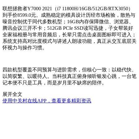
联想拯救者Y7000 2021（i7 11800H/16GB/512GB/RTX3050）
到手价8599.0元。成熟稳定的模具设计历经市场检验，散热与
噪音控制优于同代多数机型；16GB内存保障微信、浏览器、
腾讯会议三开不卡；512GB PCIe SSD读写迅捷，子女帮装好
全家福相册与常用音频后，长辈只需点击桌面图标即可进入；
系统支持高对比度模式与讲述人朗读功能，真正从交互底层关
怀视力与操作习惯。
四款机型覆盖不同预算与进阶需求，但核心一致：以稳代快、
以简驭繁、以暖待人。当科技真正俯身倾听银发心跳，一台笔
记本便不只是工具，而是岁月里不缺席的陪伴。
展开全文
使用中关村在线APP，查看更多精彩资讯