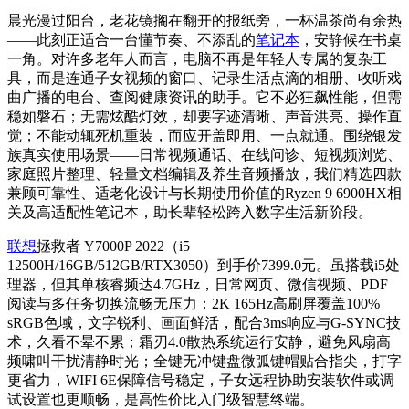
晨光漫过阳台，老花镜搁在翻开的报纸旁，一杯温茶尚有余热
——此刻正适合一台懂节奏、不添乱的
笔记本
，安静候在书桌
一角。对许多老年人而言，电脑不再是年轻人专属的复杂工
具，而是连通子女视频的窗口、记录生活点滴的相册、收听戏
曲广播的电台、查阅健康资讯的助手。它不必狂飙性能，但需
稳如磐石；无需炫酷灯效，却要字迹清晰、声音洪亮、操作直
觉；不能动辄死机重装，而应开盖即用、一点就通。围绕银发
族真实使用场景——日常视频通话、在线问诊、短视频浏览、
家庭照片整理、轻量文档编辑及养生音频播放，我们精选四款
兼顾可靠性、适老化设计与长期使用价值的Ryzen 9 6900HX相
关及高适配性笔记本，助长辈轻松跨入数字生活新阶段。
联想
拯救者 Y7000P 2022（i5
12500H/16GB/512GB/RTX3050）到手价7399.0元。虽搭载i5处
理器，但其单核睿频达4.7GHz，日常网页、微信视频、PDF
阅读与多任务切换流畅无压力；2K 165Hz高刷屏覆盖100%
sRGB色域，文字锐利、画面鲜活，配合3ms响应与G-SYNC技
术，久看不晕不累；霜刃4.0散热系统运行安静，避免风扇高
频啸叫干扰清静时光；全键无冲键盘微弧键帽贴合指尖，打字
更省力，WIFI 6E保障信号稳定，子女远程协助安装软件或调
试设置也更顺畅，是高性价比入门级智慧终端。