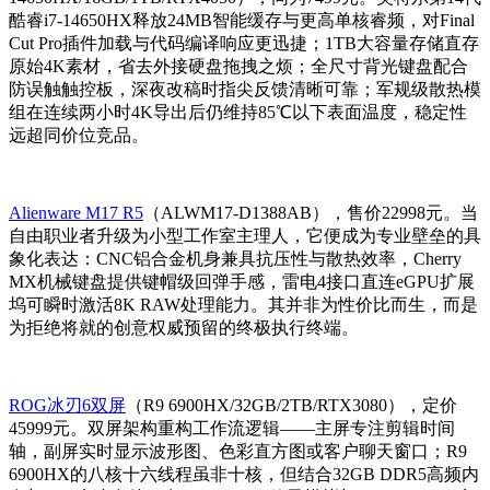
酷睿i7-14650HX释放24MB智能缓存与更高单核睿频，对Final
Cut Pro插件加载与代码编译响应更迅捷；1TB大容量存储直存
原始4K素材，省去外接硬盘拖拽之烦；全尺寸背光键盘配合
防误触触控板，深夜改稿时指尖反馈清晰可靠；军规级散热模
组在连续两小时4K导出后仍维持85℃以下表面温度，稳定性
远超同价位竞品。
Alienware M17 R5
（ALWM17-D1388AB），售价22998元。当
自由职业者升级为小型工作室主理人，它便成为专业壁垒的具
象化表达：CNC铝合金机身兼具抗压性与散热效率，Cherry
MX机械键盘提供键帽级回弹手感，雷电4接口直连eGPU扩展
坞可瞬时激活8K RAW处理能力。其并非为性价比而生，而是
为拒绝将就的创意权威预留的终极执行终端。
ROG冰刃6双屏
（R9 6900HX/32GB/2TB/RTX3080），定价
45999元。双屏架构重构工作流逻辑——主屏专注剪辑时间
轴，副屏实时显示波形图、色彩直方图或客户聊天窗口；R9
6900HX的八核十六线程虽非十核，但结合32GB DDR5高频内