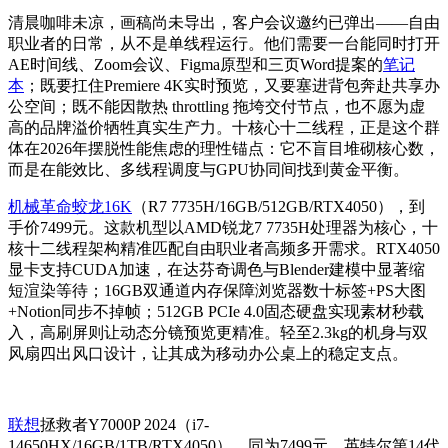
清晨咖啡未凉，画稿尚未导出，客户会议邀约已弹出——自由
职业者的日常，从不是单线程运行。他们需要一台能同时打开
AE时间线、Zoom会议、Figma原型和三页Word提案的
笔记
本
；既要扛住Premiere 4K实时预览，又要塞进背包奔赴共享办
公空间；既不能因散热 throttling 拖垮交付节点，也不愿为虚
高的品牌溢价牺牲真实生产力。十核心十二线程，正是这个群
体在2026年摆脱性能焦虑的理性锚点：它不盲目堆砌核心数，
而是在能效比、多线程调度与GPU协同间找到黄金平衡。
机械革命蛟龙16K
（R7 7735H/16GB/512GB/RTX4050），到
手价7499元。这款机型以AMD锐龙7 7735H处理器为核心，十
核十二线程架构精准匹配自由职业者高频多开需求。RTX4050
显卡支持CUDA加速，在达芬奇调色与Blender建模中显著缩
短渲染等待；16GB双通道内存保障浏览器数十标签+PS大图
+Notion同步不掉帧；512GB PCIe 4.0固态硬盘实现素材秒载
入，高刷屏则让动态分镜预览更精准。轻至2.3kg的机身与双
风扇四出风口设计，让其成为移动办公桌上的稳定支点。
联想
拯救者Y7000P 2024（i7-
14650HX/16GB/1TB/RTX4050），同为7499元。英特尔第14代