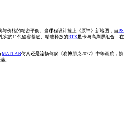
航与价格的精密平衡。当课程设计撞上《原神》新地图，当
PS
扎实的11代酷睿基底、精准释放的
RTX
显卡与高刷屏组合，在
行
MATLAB
仿真还是流畅驾驭《赛博朋克2077》中等画质，帧
之选。