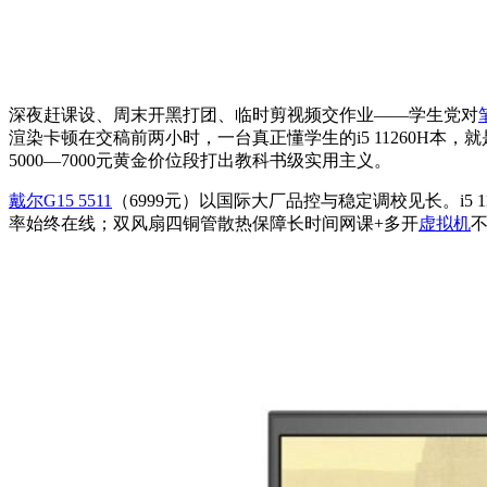
深夜赶课设、周末开黑打团、临时剪视频交作业——学生党对
渲染卡顿在交稿前两小时，一台真正懂学生的i5 11260H
5000—7000元黄金价位段打出教科书级实用主义。
戴尔G15 5511
（6999元）以国际大厂品控与稳定调校见长。i5 11
率始终在线；双风扇四铜管散热保障长时间网课+多开
虚拟机