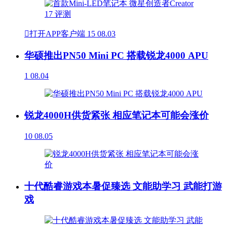

打开APP客户端
15
08.03
华硕推出PN50 Mini PC 搭载锐龙4000 APU
1
08.04
锐龙4000H供货紧张 相应笔记本可能会涨价
10
08.05
十代酷睿游戏本暑促臻选 文能助学习 武能打游
戏