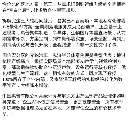
性价比的落地方案；第三，从需求识别到运维升级的全周期存
在“空白地带”，让多数企业望而却步。
拆解完这三大核心问题后，答案已不言而喻：本地私有化部署
+场景化AI方案+全周期落地服务成为必然选择。正是基于上
述思考，惠普聚焦制造、半导体、生物医疗等垂直场景，从前
期需求诊断、方案定制，到中期部署实施、场景适配，再到后
期持续优化与迭代升级，全程跟进，而非一次性交付了事。
周信宏分享的零跑汽车、泓浒半导体案例便是典型代表：通过
梳理产线痛点，根据实际场景本地部署AI声学与视觉检测方
案，部署后持续协助企业沉淀声纹、设备运行等核心数据，优
化模型与生产流程。这一切实有效的方式，既实现了数据
100%留存于企业内部，又将资深工程师的实操经验转化为数
字资产，大幅降本增效。
中国惠普有限公司高级计算与解决方案产品部产品经理张黎明
补充道：“企业AI不仅是信息安全，更是技能安全。所有模型
训练与数据推理必须留在本地，才能守住企业的核心技术壁
垒。”