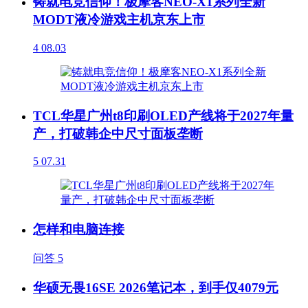
铸就电竞信仰！极摩客NEO-X1系列全新
MODT液冷游戏主机京东上市
4
08.03
TCL华星广州t8印刷OLED产线将于2027年量
产，打破韩企中尺寸面板垄断
5
07.31
怎样和电脑连接
问答
5
华硕无畏16SE 2026笔记本，到手仅4079元