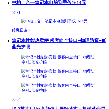
中柏二合一笔记本电脑到手仅1614元
07.31
优惠直达 >
笔记本性能热卖榜 极客向全接口+物理防窥+低
蓝光护眼
08.04
15.3英寸1.4kg高颜值大屏轻薄本：机械革命星