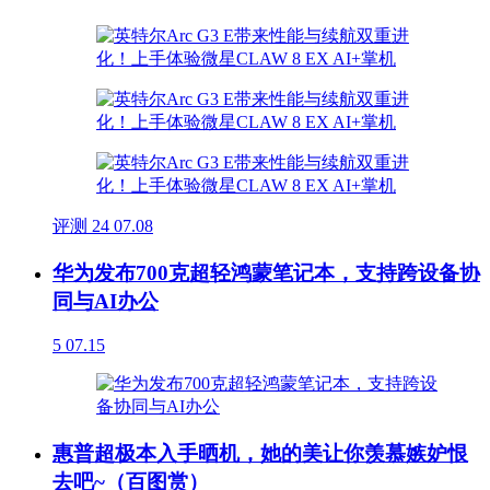
评测
24
07.08
华为发布700克超轻鸿蒙笔记本，支持跨设备协
同与AI办公
5
07.15
惠普超极本入手晒机，她的美让你羡慕嫉妒恨
去吧~（百图赏）