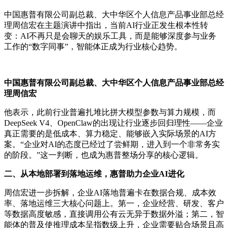
中国惠普有限公司副总裁、大中华区个人信息产品事业部总经
理周信宏在主题演讲中指出，当前AI行业正发生根本性转
变：AI不再只是会聊天的娱乐工具，而是能够深度参与业务
工作的“数字同事”，智能体正成为行业核心趋势。
中国惠普有限公司副总裁、大中华区个人信息产品事业部总经
理周信宏
他表示，此前行业普遍扎堆比拼大模型参数与算力规模，而
DeepSeek V4、OpenClaw的出现让行业逐步回归理性——企业
真正需要的是低成本、算力稳定、能够嵌入实际场景的AI方
案。“企业对AI的态度已经过了尝鲜期，进入到一个非常务实
的阶段。”这一判断，也成为惠普整场分享的核心逻辑。
二、从本地部署到落地运维，惠普助力企业AI进化
周信宏进一步拆解，企业AI落地普遍卡在数据合规、成本效
率、落地运维三大核心问题上。第一，企业经营、研发、客户
等数据高度敏感，直接调用公有云无异于数据外溢；第二，智
能体的普及使推理成本呈指数级上升，企业需要贴合场景且高