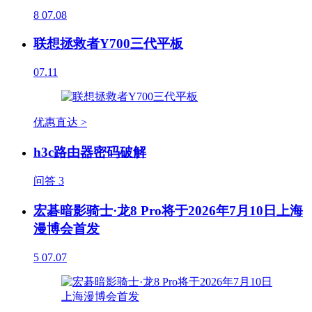
8
07.08
联想拯救者Y700三代平板
07.11
优惠直达 >
h3c路由器密码破解
问答
3
宏碁暗影骑士·龙8 Pro将于2026年7月10日上海
漫博会首发
5
07.07