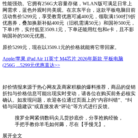
性能强劲。它拥有256G大容量存储，WLAN版可满足日常上
网需求，蓝色外观时尚美观。在京东平台，这款平板电脑目前
活动售价5299元，享受教育优惠可减400元，领取满1500打9折
优惠券，叠加换新补贴400元（旧机需满50元）和国补500元，
下单1件，实付低至3509.1元，下单还能用红包和e卡，且不影
响国补的500元优惠。
原价5299元，现在以3509.1元的价格就能将它带回家。
Apple/苹果 iPad Air 11英寸 M4芯片 2026年新款 平板电脑
(256G ...
5299元
优惠直达>>
好价情报来源于热心网友及商家积极的爆料推荐，商品的促销
折扣与价格信息可能出现实时变动，请各位在购买前务必核实
确认。如发现问题，欢迎各位通过页面上的“内容纠错”、“纠
错与问题建议”或直接发表“评论”等方式进行反馈。
搜罗全网紧俏数码尖儿货抄底价，分享抢购经验，
手把手教你羊毛如何薅，尽在【手慢无】。
展开全文