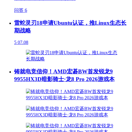
问答
6
雷蛇灵刃18申请Ubuntu认证，推Linux生态长
期战略
5
07.08
铸就电竞信仰！AMD宏碁BW首发锐龙9
9955HX3D暗影骑士·龙8 Pro 2026游戏本