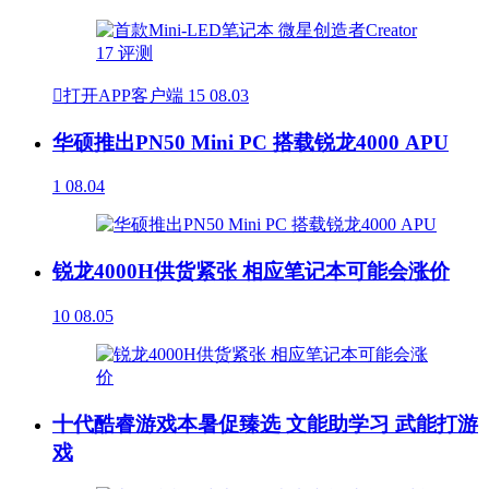

打开APP客户端
15
08.03
华硕推出PN50 Mini PC 搭载锐龙4000 APU
1
08.04
锐龙4000H供货紧张 相应笔记本可能会涨价
10
08.05
十代酷睿游戏本暑促臻选 文能助学习 武能打游
戏