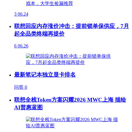
3
06.24
联想回应内存涨价冲击：提前锁单保供应，7月
起全品类终端再提价
6
06.26
最新笔记本独立显卡排名
问答
6
联想全栈Token方案闪耀2026 MWC上海 描绘
AI普惠蓝图