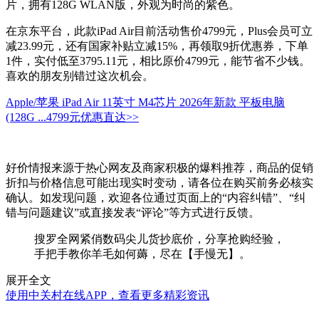
片，拥有128G WLAN版，外观为时尚的紫色。
在京东平台，此款iPad Air目前活动售价4799元，Plus会员可立
减23.99元，还有国家补贴立减15%，再领取9折优惠券，下单
1件，实付低至3795.11元，相比原价4799元，能节省不少钱。
喜欢的朋友别错过这次机会。
Apple/苹果 iPad Air 11英寸 M4芯片 2026年新款 平板电脑
(128G ...
4799元
优惠直达>>
好价情报来源于热心网友及商家积极的爆料推荐，商品的促销
折扣与价格信息可能出现实时变动，请各位在购买前务必核实
确认。如发现问题，欢迎各位通过页面上的“内容纠错”、“纠
错与问题建议”或直接发表“评论”等方式进行反馈。
搜罗全网紧俏数码尖儿货抄底价，分享抢购经验，
手把手教你羊毛如何薅，尽在【手慢无】。
展开全文
使用中关村在线APP，查看更多精彩资讯