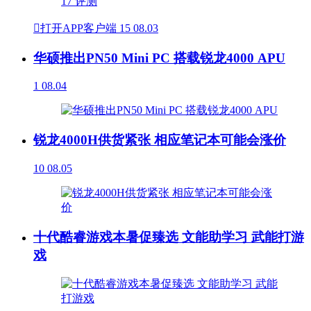

打开APP客户端
15
08.03
华硕推出PN50 Mini PC 搭载锐龙4000 APU
1
08.04
锐龙4000H供货紧张 相应笔记本可能会涨价
10
08.05
十代酷睿游戏本暑促臻选 文能助学习 武能打游
戏