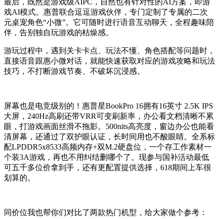
最后，既然是游戏级AIPC，自然也有针对性的AI方案，即游
戏AI模式。惠普联合逗逗游戏伙伴，专门定制了专属的二次
元桌宠角色“小微”。它可随时进行语音互动聊天，全程趣味陪
伴，告别独自玩游戏的枯燥感。
游玩过程中，遇到关卡卡点、玩法不懂、角色搭配等问题时，
直接语音跟惠小微对话，就能快速获取对应的游戏攻略和玩法
技巧，不打断游戏节奏、不破坏沉浸感。
屏幕也是电竞级别的！惠普星
BookPro 16
拥有
16
英寸
2.5K IPS
大屏，
240Hz
高刷还带
VRR
可变刷新率，办公看文档清晰不累
眼，打游戏画面丝滑不拖影。
500nits
高亮度，窗边办公也能看
清屏幕，还通过了双护眼认证，长时间用也不酸眼睛。全系标
配
LPDDR5x8533
高频内存
+
双
M.2
硬盘位，一个存工作素材一
个装
3A
游戏，再也不用纠结删哪个了。现参与国补活动最低
可五千多位价拿到手，还有更配置提供选择，
618
期间上车很
划算的。
同价位我也帮你们对比了两款热门机型，给大家做个参考：