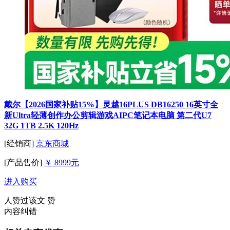
戴尔【2026国家补贴15%】灵越16PLUS DB16250 16英寸全
新Ultra轻薄创作办公剪辑游戏AIPC笔记本电脑 第二代U7
32G 1TB 2.5K 120Hz
[经销商]
京东商城
[产品售价]
￥ 8999元
进入购买
人赞过该文
赞
内容纠错