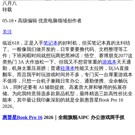
八月八
转载
05-18 • 高级编辑 优质电脑领域创作者
关注
临近
618
，正是入手
笔记本
的好时机，但买笔记本真的太纠结
了。一般像我们做开发的，日常要要撸代码、文档整理等工
作；下班闲暇时间就想玩两把黑神话：悟空、赛博朋克
2077
这
类热门
3A
大作放松一下。但我又不想背笨重的
游戏本
天天通
勤，机身太重压肩膀；普通
轻薄本
性能又太拉胯，玩
3A
直接
翻车。而且我平时玩游戏时间并不多，专门买一台厚重游戏本
不值得，只想一台机子兼顾日常办公、通勤便携、业余畅玩
3A
，同时还要有
AI
辅助提效、高素质大屏和够用的拓展存
储。为此我特意筛选多款新品机型，最终精选三款高性价比全
能本，其中最让我印象深刻的就是全新惠普星
Book Pro 16
2026
。
惠普星Book Pro 16
2026｜全能旗舰AIPC 办公游戏两手抓