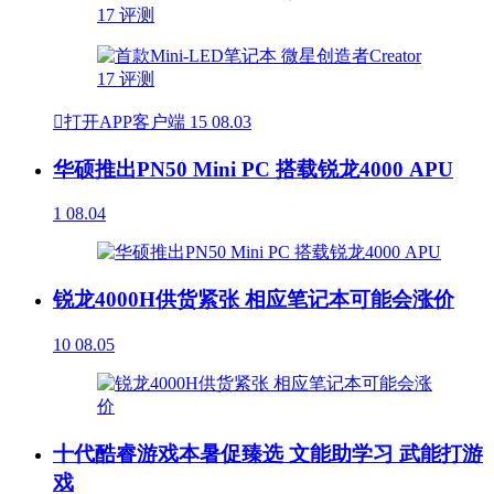

打开APP客户端
15
08.03
华硕推出PN50 Mini PC 搭载锐龙4000 APU
1
08.04
锐龙4000H供货紧张 相应笔记本可能会涨价
10
08.05
十代酷睿游戏本暑促臻选 文能助学习 武能打游
戏