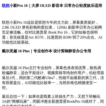
联想
小新Pro 16｜大屏 OLED 影音本 日常办公轻度娱乐适用
联想小新
Pro 16
这款是联想今年的主力款，屏幕素质挺好，
2.8K OLED
屏色彩饱和度拉满，
120Hz
刷新率日常办公刷网
页足够流畅，但对比惠普星
Book Pro 16
，它的短板也很明
显：首先核显是
Arc B370
，比惠普的
B390
弱了
20%
左右。
AI
功能也比较基础。
戴尔灵越 16 Plus｜专业创作本 设计剪辑静音办公专用
戴尔灵越
16 Plus
主打专业创作，屏幕色准表现优秀，散热调
校偏静音，适合平面设计、视频剪辑等纯创作用户，但处理器
落后
1
代，用的第二代酷睿
Ultra7
，性能不如最新的第三代，没
有双硬盘位，
AI
功能也比较单一，当然价格也稍微便宜一
些。
最后总结一下：如果你是既要上班搞生产力，又想下班畅玩
3A
的“两栖玩家”，闭眼冲惠全新惠普星
BookPro 16
就对了，同