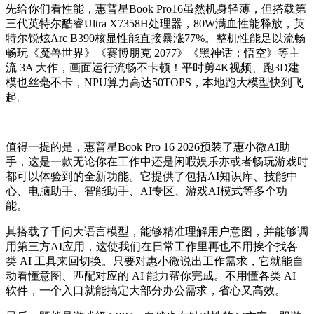
先给你们看性能，惠普星
Book Pro16
虽然机身轻薄，但搭载第
三代英特尔酷睿
Ultra X7358H
处理器，
80W
满血性能释放，英
特尔锐炫
Arc B390
核显性能直接暴涨
77%
。整机性能足以流畅
畅玩《魔兽世界》《赛博朋克
2077
》《黑神话：悟空》
等主
流
3A
大作，画面运行流畅不卡顿！平时剪
4K
视频、跑
3D
建
模也丝毫不卡，
NPU
算力高达
50TOPS
，本地跑大模型快到飞
起。
值得一提的是，惠普星
Book Pro 16 2026
预装了惠小微
AI
助
手，这是一款无论你在工作中还是闲暇娱乐亦或者畅玩游戏时
都可以体验到的全新功能。它提供了包括
AI
知识库、技能中
心、电脑助手、智能助手、
AI
专区、游戏
AI
模式等多个功
能。
其搭载了千问大语言模型，能够精准理解用户意图，并能够调
用第三方AI应用，这使我们在日常工作里再也不用挨个找各
类 AI 工具来回切换。只要对惠小微说出工作需求，它就能自
动看懂意图、匹配对应的 AI 能力帮你完成。不用懂各类 AI
软件，一个入口就能搞定大部分办公需求，省心又高效。