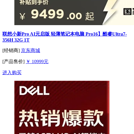
联想小新Pro AI元启版 轻薄笔记本电脑 Pro16】酷睿Ultra7-
356H 32G 1T
[经销商]
京东商城
[产品售价]
￥ 10999元
进入购买