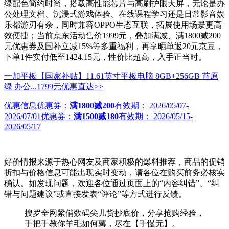
绿配色简约时尚，搭载高性能芯片与高刷护眼大屏，无论是办
公处理文档、沉浸式游戏体验、在线课程学习还是日常影音娱
乐都游刃有余，同时兼容OPPO生态互联，拓展使用场景更高
效便捷；当前京东活动售价1999元，叠加满减、满1800减200
元优惠券及国补立减15%等多重福利，再享晒单返20元京豆，
下单1件实付低至1424.15元，性价比超高，入手正当时。
一加平板【国家补贴】11.61英寸平板电脑 8GB+256GB 苔原
绿 办公...
1799元
优惠直达>>
优惠信息
优惠券：
满1800减200
有效期：
2026/05/07-
2026/07/01
优惠券：
满1500减180
有效期：
2026/05/15-
2026/05/17
好价情报来源于热心网友及商家积极的爆料推荐，商品的促销
折扣与价格信息可能出现实时变动，请各位在购买前务必核实
确认。如发现问题，欢迎各位通过页面上的“内容纠错”、“纠
错与问题建议”或直接发表“评论”等方式进行反馈。
搜罗全网紧俏数码尖儿货抄底价，分享抢购经验，
手把手教你羊毛如何薅，尽在【手慢无】。