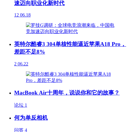
速迈向职业化新时代
12
06.18
英特尔酷睿3 304单核性能逼近苹果A18 Pro，
差距不足8%
2
06.22
MacBook Air十周年，说说你和它的故事？
论坛
1
何为单反相机
问答
4