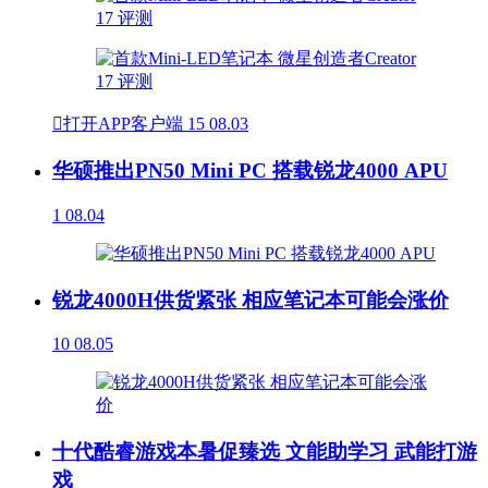

打开APP客户端
15
08.03
华硕推出PN50 Mini PC 搭载锐龙4000 APU
1
08.04
锐龙4000H供货紧张 相应笔记本可能会涨价
10
08.05
十代酷睿游戏本暑促臻选 文能助学习 武能打游
戏