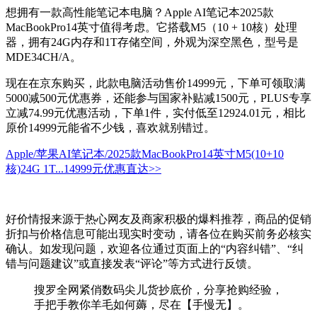
想拥有一款高性能笔记本电脑？Apple AI笔记本2025款
MacBookPro14英寸值得考虑。它搭载M5（10 + 10核）处理
器，拥有24G内存和1T存储空间，外观为深空黑色，型号是
MDE34CH/A。
现在在京东购买，此款电脑活动售价14999元，下单可领取满
5000减500元优惠券，还能参与国家补贴减1500元，PLUS专享
立减74.99元优惠活动，下单1件，实付低至12924.01元，相比
原价14999元能省不少钱，喜欢就别错过。
Apple/苹果AI笔记本/2025款MacBookPro14英寸M5(10+10
核)24G 1T...
14999元
优惠直达>>
好价情报来源于热心网友及商家积极的爆料推荐，商品的促销
折扣与价格信息可能出现实时变动，请各位在购买前务必核实
确认。如发现问题，欢迎各位通过页面上的“内容纠错”、“纠
错与问题建议”或直接发表“评论”等方式进行反馈。
搜罗全网紧俏数码尖儿货抄底价，分享抢购经验，
手把手教你羊毛如何薅，尽在【手慢无】。