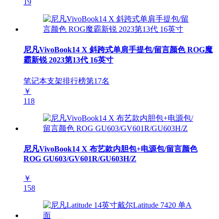
19
尼凡VivoBook14 X 斜跨式单肩手提包/留言颜色 ROG魔
霸新锐 2023第13代 16英寸
笔记本支架排行榜第
17
名
￥
118
尼凡VivoBook14 X 布艺款内胆包+电源包/留言颜色
ROG GU603/GV601R/GU603H/Z
￥
158