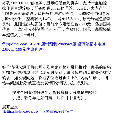
搭载2.8K OLED触控屏，显示细腻色彩真实，支持十点触控，
操作更直观流畅；配备酷睿Ultra5处理器、32GB超大内存与
1TB高速固态硬盘，多任务处理游刃有余，大型软件与创意应
用轻松应对；整机轻约1.49kg，薄至15.6mm，原野绿配色清新
灵动，兼顾性能与颜值；目前京东活动售价7599元，叠加国补
优惠，下单1件实付仅需6426.86元，立省1172.14元，高配轻薄
本超值入手正当时。
华为MateBook 14 V20 店铺预装Windows版 轻薄笔记本电脑
2.8K ...
7599元
优惠直达>>
好价情报来源于热心网友及商家积极的爆料推荐，商品的促销
折扣与价格信息可能出现实时变动，请各位在购买前务必核实
确认。如发现问题，欢迎各位通过页面上的“内容纠错”、“纠
错与问题建议”或直接发表“评论”等方式进行反馈。
搜罗全网紧俏数码尖儿货抄底价，分享抢购经验，
手把手教你羊毛如何薅，尽在【手慢无】。
展开全文
使用中关村在线APP，查看更多精彩资讯