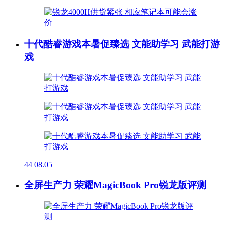
十代酷睿游戏本暑促臻选 文能助学习 武能打游
戏
44
08.05
全屏生产力 荣耀MagicBook Pro锐龙版评测