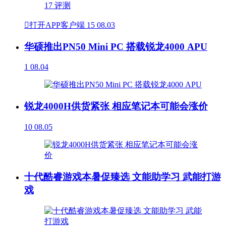

打开APP客户端
15
08.03
华硕推出PN50 Mini PC 搭载锐龙4000 APU
1
08.04
锐龙4000H供货紧张 相应笔记本可能会涨价
10
08.05
十代酷睿游戏本暑促臻选 文能助学习 武能打游
戏