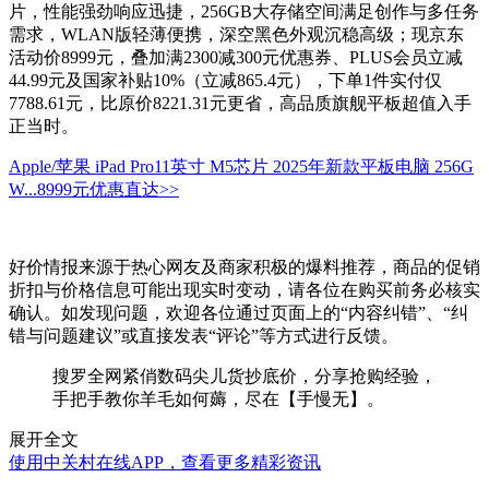
片，性能强劲响应迅捷，256GB大存储空间满足创作与多任务
需求，WLAN版轻薄便携，深空黑色外观沉稳高级；现京东
活动价8999元，叠加满2300减300元优惠券、PLUS会员立减
44.99元及国家补贴10%（立减865.4元），下单1件实付仅
7788.61元，比原价8221.31元更省，高品质旗舰平板超值入手
正当时。
Apple/苹果 iPad Pro11英寸 M5芯片 2025年新款平板电脑 256G
W...
8999元
优惠直达>>
好价情报来源于热心网友及商家积极的爆料推荐，商品的促销
折扣与价格信息可能出现实时变动，请各位在购买前务必核实
确认。如发现问题，欢迎各位通过页面上的“内容纠错”、“纠
错与问题建议”或直接发表“评论”等方式进行反馈。
搜罗全网紧俏数码尖儿货抄底价，分享抢购经验，
手把手教你羊毛如何薅，尽在【手慢无】。
展开全文
使用中关村在线APP，查看更多精彩资讯