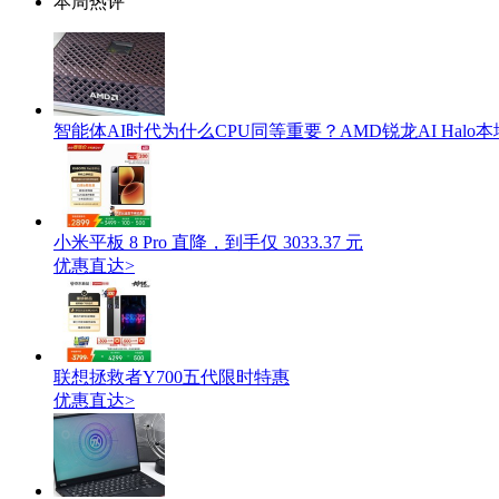
本周热评
智能体AI时代为什么CPU同等重要？AMD锐龙AI Hal
小米平板 8 Pro 直降，到手仅 3033.37 元
优惠直达>
联想拯救者Y700五代限时特惠
优惠直达>