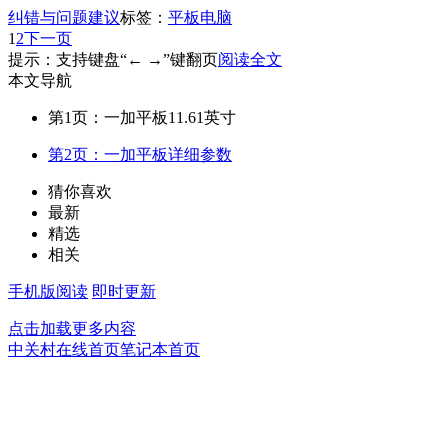
纠错与问题建议
标签：
平板电脑
1
2
下一页
提示：支持键盘“← →”键翻页
阅读全文
本文导航
第1页：一加平板11.61英寸
第2页：一加平板详细参数
猜你喜欢
最新
精选
相关
手机版阅读
即时更新
点击加载更多内容
中关村在线首页
笔记本首页