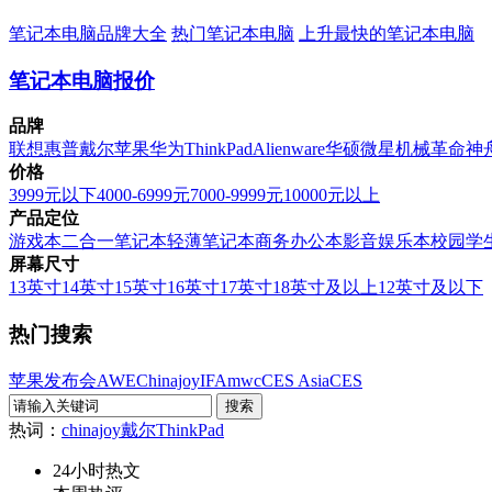
笔记本电脑品牌大全
热门笔记本电脑
上升最快的笔记本电脑
笔记本电脑报价
品牌
联想
惠普
戴尔
苹果
华为
ThinkPad
Alienware
华硕
微星
机械革命
神
价格
3999元以下
4000-6999元
7000-9999元
10000元以上
产品定位
游戏本
二合一笔记本
轻薄笔记本
商务办公本
影音娱乐本
校园学
屏幕尺寸
13英寸
14英寸
15英寸
16英寸
17英寸
18英寸及以上
12英寸及以下
热门搜索
苹果发布会
AWE
Chinajoy
IFA
mwc
CES Asia
CES
热词：
chinajoy
戴尔
ThinkPad
24小时热文