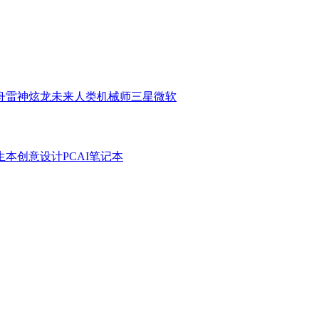
舟
雷神
炫龙
未来人类
机械师
三星
微软
生本
创意设计PC
AI笔记本