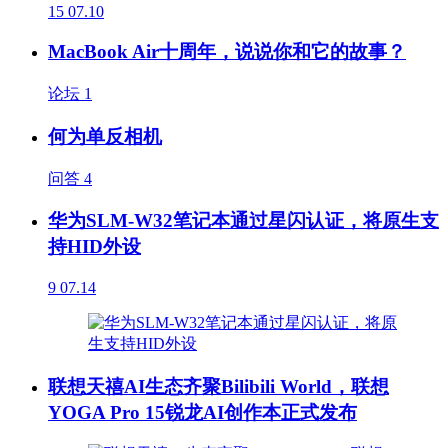
15
07.10
MacBook Air十周年，说说你和它的故事？
论坛
1
何为单反相机
问答
4
华为SLM-W32笔记本通过星闪认证，将原生支
持HID外设
9
07.14
联想天禧AI生态齐聚Bilibili World，联想
YOGA Pro 15锐龙AI创作本正式发布