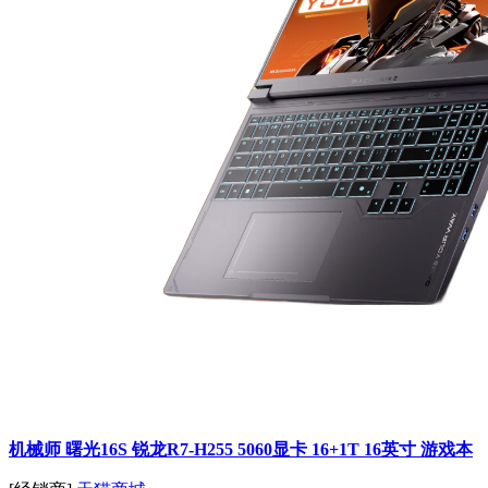
机械师 曙光16S 锐龙R7-H255 5060显卡 16+1T 16英寸 游戏本