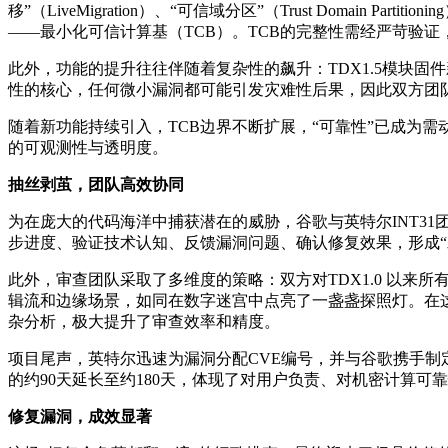
移”（LiveMigration）、“可信域分区”（Trust Dom
——最小化可信计算基（TCB）。TCB的完整性需经严苛验
此外，功能的提升往往伴随着复杂性的飙升：TDX1.5模块固件新
性的核心，任何微小漏洞都可能引发灾难性后果，因此双方团队选
随着新功能持续引入，TCB边界不断扩展，“可靠性”已成为
的可观测性与透明度。
抽丝剥茧，团队高效协同
为在庞大的代码海洋中捕获潜在的威胁，谷歌与英特尔INT3
步进度、验证技术认知、反馈漏洞问题、确认修复效果，形成
此外，审查团队采取了多维度的策略：双方对TDX1.0 以来所有
辑流和边缘场景，如同在数字迷宫中点亮了一盏盏探照灯。在这场高智力
杂分析，极大提升了审查效率和精度。
项目尾声，英特尔迅速为漏洞分配CVE编号，并与谷歌携手
的约90天延长至约180天，体现了对用户负责、对机密计算可
修复漏洞，成效显著