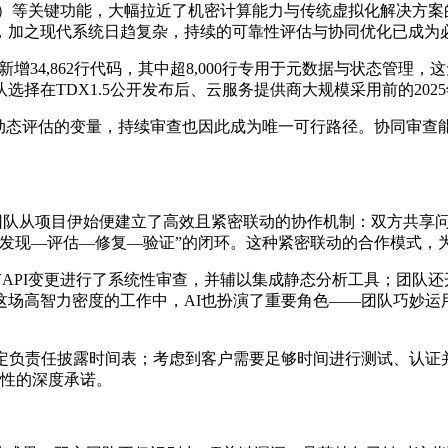
ain Partitioning）等关键功能，大幅拉近了机密计算能力与传
证，加之现代系统日趋复杂，持续的可靠性评估与协同优化已成为
增34,862行代码，其中超8,000行专用于元数据与状态管理
择在TDX1.5公开发布后、云服务提供商大规模采用前的20
需动态评估的变量，持续审查也因此成为唯一可行路径。协同审
1团队从项目伊始便建立了高效且紧密联动的协作机制：双方共享
“发现—评估—修复—验证”的闭环。这种紧密联动的合作模式，
API变更进行了系统性审查，并辅以集成静态分析工具；团队还开发了
密度的工作中，AI也扮演了重要角色——团队巧妙运用Gemini 2
制定负责任披露时间表；考虑到客户需要足够时间进行测试、认证
靠性的深度承诺。