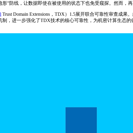
层面构建一道“隐形”防线，让数据即使在被使用的状态下也免受窥探。然而，
l
Trust Domain Extensions，TDX）1.5展开联合
机制，进一步强化了TDX技术的核心可靠性，为机密计算生态的