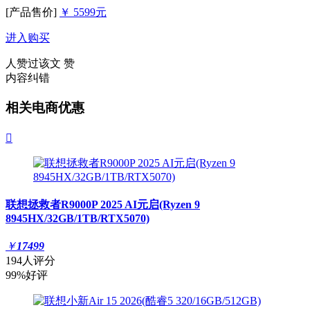
[产品售价]
￥ 5599元
进入购买
人赞过该文
赞
内容纠错
相关电商优惠

联想拯救者R9000P 2025 AI元启(Ryzen 9
8945HX/32GB/1TB/RTX5070)
￥
17499
194人评分
99%好评