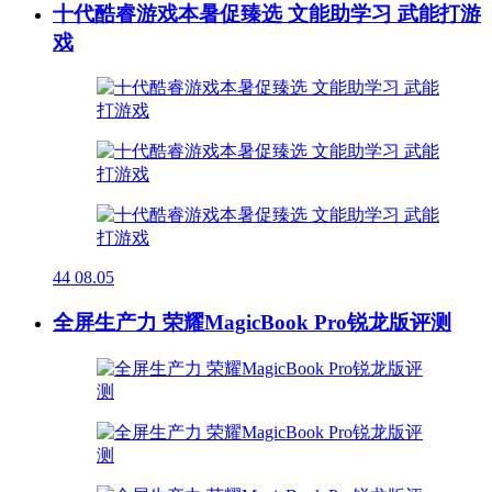
十代酷睿游戏本暑促臻选 文能助学习 武能打游
戏
44
08.05
全屏生产力 荣耀MagicBook Pro锐龙版评测