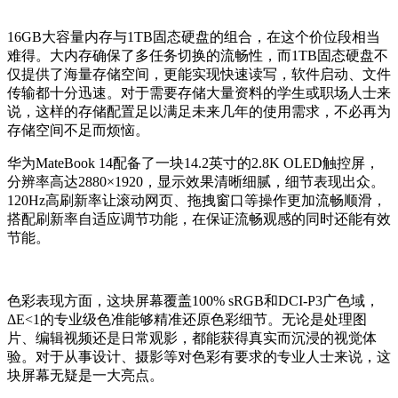
16GB大容量内存与1TB固态硬盘的组合，在这个价位段相当
难得。大内存确保了多任务切换的流畅性，而1TB固态硬盘不
仅提供了海量存储空间，更能实现快速读写，软件启动、文件
传输都十分迅速。对于需要存储大量资料的学生或职场人士来
说，这样的存储配置足以满足未来几年的使用需求，不必再为
存储空间不足而烦恼。
华为MateBook 14配备了一块14.2英寸的2.8K OLED触控屏，
分辨率高达2880×1920，显示效果清晰细腻，细节表现出众。
120Hz高刷新率让滚动网页、拖拽窗口等操作更加流畅顺滑，
搭配刷新率自适应调节功能，在保证流畅观感的同时还能有效
节能。
色彩表现方面，这块屏幕覆盖100% sRGB和DCI-P3广色域，
ΔE<1的专业级色准能够精准还原色彩细节。无论是处理图
片、编辑视频还是日常观影，都能获得真实而沉浸的视觉体
验。对于从事设计、摄影等对色彩有要求的专业人士来说，这
块屏幕无疑是一大亮点。