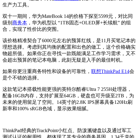
生产力工具。
双十一期间，华为MateBook 14的价格下探至5599元，对比同
级别
商务本
，华为机型以 “1TB固态+OLED屏+长续航” 的组
合，实现了性价比的突围。
该价格精准契合了6000元左右的预算红线，是11月买笔记本的
理想选择。考虑到其均衡的配置和出色的做工，这个价格确实
物超所值。如果你正在寻找一款既能满足工作学习需求，又不
会超出预算的笔记本电脑，此刻无疑是入手的最佳时机。
如果你更注重商务特性和设备的可靠性，
联想
ThinkPad E14
会
是个不错的选择。
这款笔记本搭载性能更强的英特尔酷睿Ultra 7 255H处理器，
配备16GB内存，支持扩展至64GB，硬盘也可升级至2TB，为
未来的使用留足了空间。14英寸的2.8K IPS屏幕具备120Hz刷
新率和100% sRGB色域，显示效果细腻。
ThinkPad经典的TrackPoint小红点、防泼溅键盘以及通过军工
测试认证的耐用性，都体现了其专业的商务基因。1.34千克的