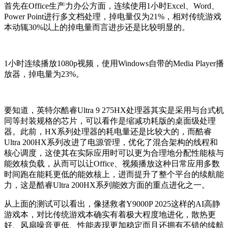
首先在Office生产力办公方面，连续使用1小时Excel、Word、
Power Point进行多文档处理，掉电量仅为21%，相对传统游戏
本动辄30%以上的掉电量而言进步还是比较明显的。
1小时连续播放1080p视频，使用Windows自带的Media Player播
放器，掉电量为23%。
要知道，英特尔酷睿Ultra 9 275HX处理器其实是采用与台式机
同等封装规格的芯片，可以看作是缩减功耗版的桌面级处理
器。此前，HX系列处理器的耗电量还是比较大的，而酷睿
Ultra 200HX系列改进了电源管理，优化了混合架构的线程和
核心调度，这使其在实际应用时可以更为合理地分配性能核与
能效核负载，从而可以让Office、视频播放这种日常应用多数
时间跑在能耗更低的能效核上，进而提升了整个平台的续航能
力，这是酷睿Ultra 200HX系列能效方面的重点进化之一。
从上面的测试可以看出，像拯救者Y9000P 2025这样的AI高静
游戏本，对比传统游戏本确实有着极大程度地进化，散热更
好、风扇噪音更低、性能表现更加稳定而且还拥有不错的续航