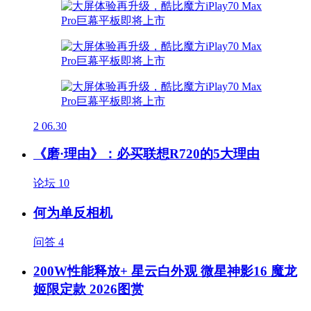
2
06.30
《磨·理由》：必买联想R720的5大理由
论坛
10
何为单反相机
问答
4
200W性能释放+ 星云白外观 微星神影16 魔龙
姬限定款 2026图赏