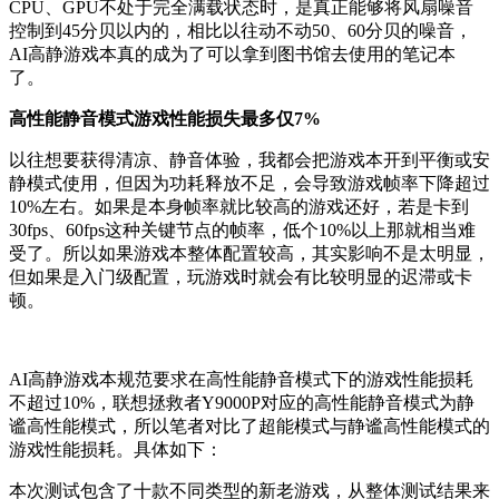
CPU、GPU不处于完全满载状态时，是真正能够将风扇噪音
控制到45分贝以内的，相比以往动不动50、60分贝的噪音，
AI高静游戏本真的成为了可以拿到图书馆去使用的笔记本
了。
高性能静音模式游戏性能损失最多仅7%
以往想要获得清凉、静音体验，我都会把游戏本开到平衡或安
静模式使用，但因为功耗释放不足，会导致游戏帧率下降超过
10%左右。如果是本身帧率就比较高的游戏还好，若是卡到
30fps、60fps这种关键节点的帧率，低个10%以上那就相当难
受了。所以如果游戏本整体配置较高，其实影响不是太明显，
但如果是入门级配置，玩游戏时就会有比较明显的迟滞或卡
顿。
AI高静游戏本规范要求在高性能静音模式下的游戏性能损耗
不超过10%，联想拯救者Y9000P对应的高性能静音模式为静
谧高性能模式，所以笔者对比了超能模式与静谧高性能模式的
游戏性能损耗。具体如下：
本次测试包含了十款不同类型的新老游戏，从整体测试结果来