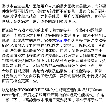
游戏本在过去几年里给用户带来的最大困扰就是散热，内部硬
件发热得不到及时、高效地疏散而不断积热，最终会传导到外
壳使其温度越来越高。尤其是经常与用户交互的键盘、腕托等
区域，高壳温对于用户体验的影响极其明显。
而AI高静游戏本概念的出现，着力解决的一个核心问题就是
散热。毕竟散热对于用户体验的影响太过明显，散热不好可以
说是一款游戏本的原罪。它要求
笔记本
外壳直接与用户皮肤接
触的区域的温度要控制在42℃以内，如键盘、腕托区域，从而
为用户带来清凉舒适的使用体验。同时，AI高静游戏本并不
像传统游戏本那样单纯通过拉高风扇转速或者大幅增加导热面
积来寻求散热问题的解决，因为这样会导致风扇噪音增高，热
量散发面积扩大。AI高静游戏本借助高能效的硬件平台，结
合软件智能控制，再配合内吹散热架构，在性能释放、噪音、
外壳温度三个方面获得了最优解，其实现基础相对于传统方案
而言门槛会更高一些。
联想拯救者Y9000P在BIOS里的性能调整选项里增加了Smart
Power选项，开启之后即可打开新增的静谧高性能模式。在这
一模式下，AI高静游戏本限定了壳温范围，即小于等于42℃。