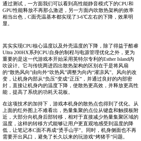
通过测试，一方面我们可以看到高性能静音模式下的CPU和
GPU性能释放不再那么激进，另一方面内吹散热架构的效率
相当出色，C面壳温基本都实现了3-6℃左右的下降，效果明
显。
其实实现CPU核心温度以及外壳温度的下降，除了得益于酷睿
Ultra 200HX系列CPU自身的制程与电源管理优化之外，更为
重要的是这一代游戏本开始采用英特尔专利的Esther Island内
吹设计。它与传统两进四出散热架构的区别在于是将风扇
的“散热风向”由向外“吹热风”调整为向内“灌凉风”。风向的改
变，让机身内部从“负压”变成“正压”，并通过良好的内部密
封，直接让机身内的温度下降，使散热更高效，并释放更高性
能，提高了系统的功耗天花板。
在这项技术的加持下，游戏本机身的散热点也得到了优化。从
上面的红外图上不难看出，热量集聚的点位从键盘和触摸板附
近，大部分向机身后部转移，相对于直接减少热量集聚区域的
温度，这样的转移方式能够让用户更直观地感受到温度的降
低，让笔记本C面不再成“烫手山芋”。同时，机身侧面也不再
需要开出风口，避免了长久以来的玩游戏“烤猪手”问题。