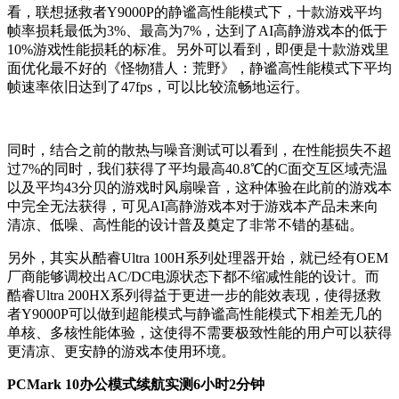
看，联想拯救者Y9000P的静谧高性能模式下，十款游戏平均
帧率损耗最低为3%、最高为7%，达到了AI高静游戏本的低于
10%游戏性能损耗的标准。另外可以看到，即便是十款游戏里
面优化最不好的《怪物猎人：荒野》，静谧高性能模式下平均
帧速率依旧达到了47fps，可以比较流畅地运行。
同时，结合之前的散热与噪音测试可以看到，在性能损失不超
过7%的同时，我们获得了平均最高40.8℃的C面交互区域壳温
以及平均43分贝的游戏时风扇噪音，这种体验在此前的游戏本
中完全无法获得，可见AI高静游戏本对于游戏本产品未来向
清凉、低噪、高性能的设计普及奠定了非常不错的基础。
另外，其实从酷睿Ultra 100H系列处理器开始，就已经有OEM
厂商能够调校出AC/DC电源状态下都不缩减性能的设计。而
酷睿Ultra 200HX系列得益于更进一步的能效表现，使得拯救
者Y9000P可以做到超能模式与静谧高性能模式下相差无几的
单核、多核性能体验，这使得不需要极致性能的用户可以获得
更清凉、更安静的游戏本使用环境。
PCMark 10办公模式续航实测6小时2分钟