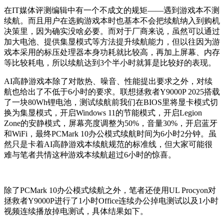
在IT媒体评测编辑中有一个不成文的规矩——遇到游戏本不测
续航。而且用户在选购游戏本时也基本不会把续航纳入到购机
决策里，因为确实没啥必要。而对于厂商来说，虽然可以通过
加大电池、提供集显模式等方法提升续航能力，但以往因为游
戏本采用的标压处理器本身功耗就比较高，再加上屏幕、内存
等比较耗电，所以续航达到3个半小时就算是比较好的表现。
AI高静游戏本除了对散热、噪音、性能提出要求之外，对续
航也给出了不低于6小时的要求。联想拯救者Y9000P 2025搭载
了一块80Wh锂电池，测试续航前我们在BIOS里将显卡模式切
换为集显模式，开启Windows 11的节能模式，开启Legion
Zone的安静模式，屏幕亮度调整为50%，音量30%，开启蓝牙
和WiFi，最终PCMark 10办公模式续航时间为6小时2分钟。虽
然只是卡着AI高静游戏本续航规范的标准线，但大家可能很
难与笔者共情这种游戏本续航超过6小时的惊喜。
除了PCMark 10办公模式续航之外，笔者还使用UL Procyon对
拯救者Y9000P进行了1小时Office连续办公掉电测试以及1小时
视频连续播放掉电测试，具体结果如下。