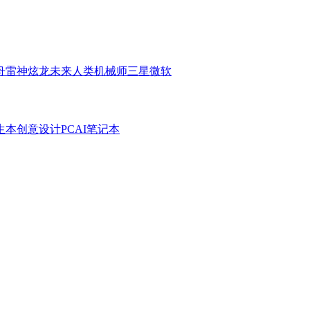
舟
雷神
炫龙
未来人类
机械师
三星
微软
生本
创意设计PC
AI笔记本