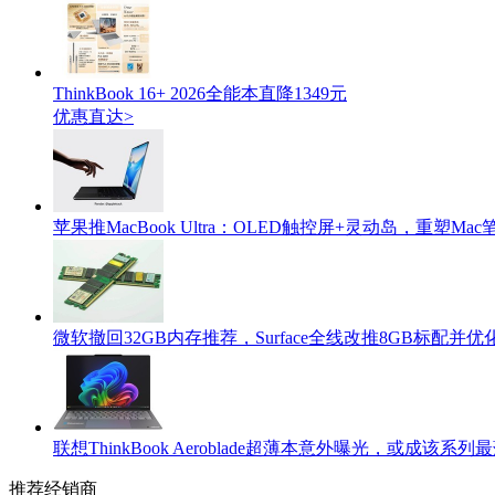
ThinkBook 16+ 2026全能本直降1349元
优惠直达>
苹果推MacBook Ultra：OLED触控屏+灵动岛，重塑M
微软撤回32GB内存推荐，Surface全线改推8GB标配并
联想ThinkBook Aeroblade超薄本意外曝光，或成该系列
推荐经销商