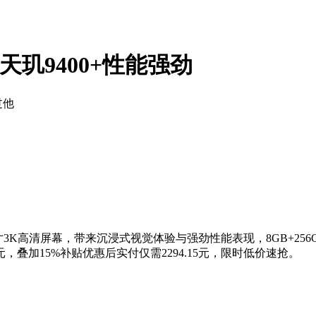
天玑9400+性能强劲
过他
8英寸3K高清屏幕，带来沉浸式视觉体验与强劲性能表现，8GB+
叠加15%补贴优惠后实付仅需2294.15元，限时低价速抢。