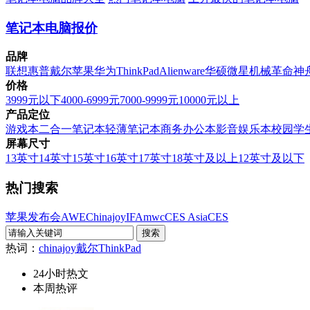
笔记本电脑报价
品牌
联想
惠普
戴尔
苹果
华为
ThinkPad
Alienware
华硕
微星
机械革命
神
价格
3999元以下
4000-6999元
7000-9999元
10000元以上
产品定位
游戏本
二合一笔记本
轻薄笔记本
商务办公本
影音娱乐本
校园学
屏幕尺寸
13英寸
14英寸
15英寸
16英寸
17英寸
18英寸及以上
12英寸及以下
热门搜索
苹果发布会
AWE
Chinajoy
IFA
mwc
CES Asia
CES
热词：
chinajoy
戴尔
ThinkPad
24小时热文
本周热评